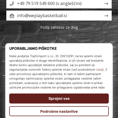
+49 79 519 549 600 (v angleščini)
info@weplaybasketball.si
Pošlji zahtevo za dvig
O nas
Storitve za stranke
WePlayBasketball.si
© 2010 – 2026
WePlayBasketball.si