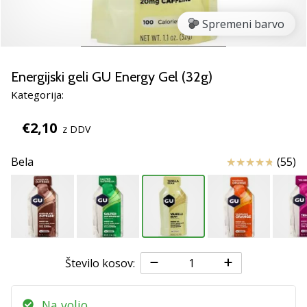
smo
mi?
Spremeni barvo
Pridruži
se
nam
Energijski geli GU Energy Gel (32g)
kot
Kategorija:
brend
ambasador/ka.
€2,10
z DDV
Ocena izdelka
Bela
(55)
Prikaži
vse
članke
Število kosov:
Na voljo