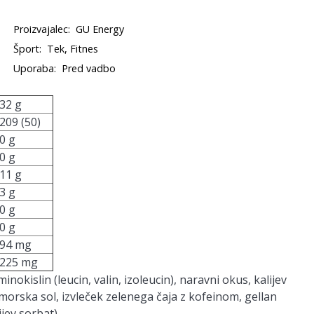
Proizvajalec:
GU Energy
Šport:
Tek, Fitnes
Uporaba:
Pred vadbo
32 g
209 (50)
0 g
0 g
11 g
3 g
0 g
0 g
94 mg
225 mg
okislin (leucin, valin, izoleucin), naravni okus, kalijev
t, morska sol, izvleček zelenega čaja z kofeinom, gellan
jev sorbat).