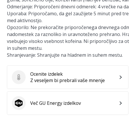
Odmerjanje:
Priporočeni dnevni odmerek: 4 vrečke na da
Uporaba:
Priporočamo, da gel zaužijete 5 minut pred tr
med aktivnostjo.
Opozorilo:
Ne prekoračite priporočenega dnevnega odmer
nadomestek za raznoliko in uravnoteženo prehrano. Hra
vsebujejo visoko vsebnost kofeina. Ni priporočljivo za o
in suhem mestu.
Shranjevanje:
Shranjujte na hladnem in suhem mestu.
Ocenite izdelek
Ocenite izdelek
Z veseljem bi prebrali vaše mnenje
Več GU Energy izdelkov
GU Energy