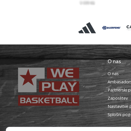
O nas
O nas
Ambasadors
Partnerski 
Zaposlitev
Nastavitve 
Splošni pog
WePlayBasketball.si