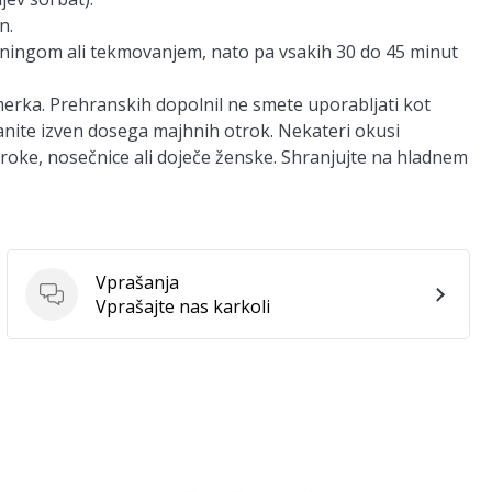
n.
eningom ali tekmovanjem, nato pa vsakih 30 do 45 minut
ka. Prehranskih dopolnil ne smete uporabljati kot
nite izven dosega majhnih otrok. Nekateri okusi
troke, nosečnice ali doječe ženske. Shranjujte na hladnem
Vprašanja
Vprašanja
Vprašajte nas karkoli