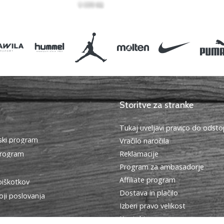
Storitve za stranke
Tukaj uveljavi pravico do ods
ki program
Vračilo naročila
program
Reklamacije
Program za ambasadorje
Affiliate program
piškotkov
Dostava in plačilo
oji poslovanja
Izberi pravo velikost
Kontakt