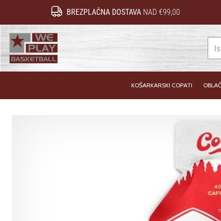
BREZPLAČNA DOSTAVA
NAD €99,00
WePlayBasketball.si
KOŠARKARSKI COPATI
OBLAČ