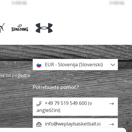
EUR - Slovenija (Slovenski)
topa od pogodbe
Potrebujete pomoč?
+49 79 519 549 600 (v
angleščini)
info@weplaybasketball.si