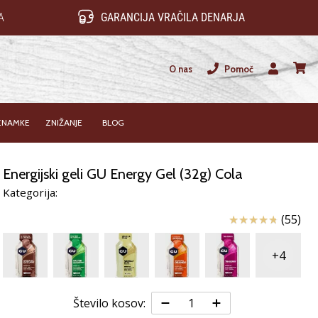
A
GARANCIJA VRAČILA DENARJA
O nas
Pomoč
Uporabnik
košari
ZNAMKE
ZNIŽANJE
BLOG
Energijski geli GU Energy Gel (32g) Cola
Kategorija:
Ocena izdelka
(55)
+4
Število kosov: