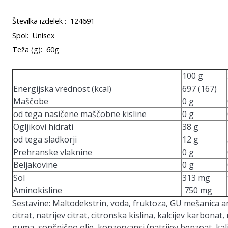
Številka izdelek :
124691
Spol:
Unisex
Teža (g):
60g
100 g
Energijska vrednost (kcal)
697 (167)
Maščobe
0 g
od tega nasičene maščobne kisline
0 g
Ogljikovi hidrati
38 g
od tega sladkorji
12 g
Prehranske vlaknine
0 g
Beljakovine
0 g
Sol
313 mg
Aminokisline
750 mg
Sestavine:
Maltodekstrin, voda, fruktoza, GU mešanica amin
citrat, natrijev citrat, citronska kislina, kalcijev karbona
guma, sončnično olje, konzervansi (natrijev benzoat, kali