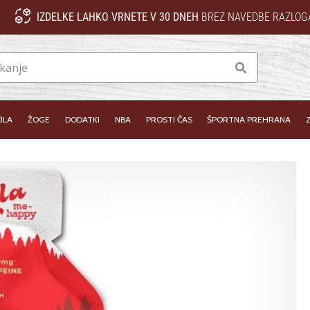
IZDELKE LAHKO VRNETE V 30 DNEH
BREZ NAVEDBE RAZLOG
Iskanje
ILA
ŽOGE
DODATKI
NBA
PROSTI ČAS
ŠPORTNA PREHRANA