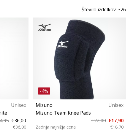
Število izdelkov: 326
-4%
Unisex
Mizuno
Unisex
hite
Mizuno Team Knee Pads
4,95
€36,00
€22,00
€17,90
€36,00
Zadnja najnižja cena
€18,70