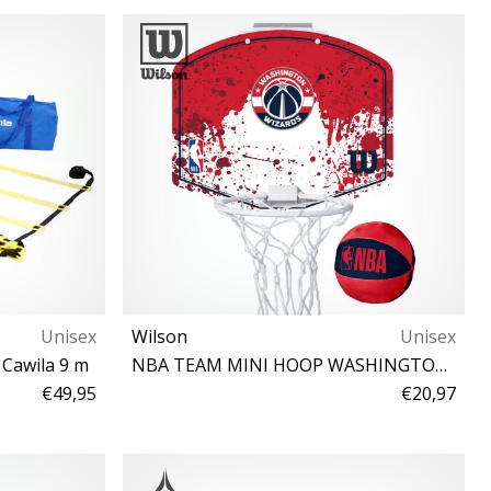
t
S M L XL
Unisex
Wilson
Unisex
 Cawila 9 m
NBA TEAM MINI HOOP WASHINGTON WIZARDS
€49,95
€20,97
AS