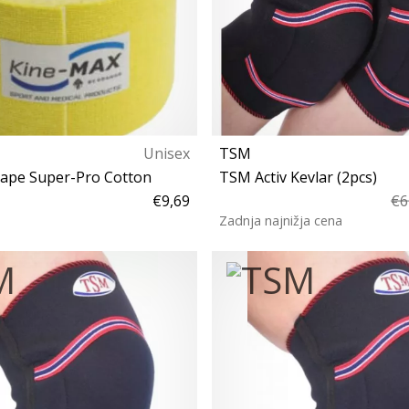
Unisex
TSM
ape Super-Pro Cotton
TSM Activ Kevlar (2pcs)
€9,69
€6
Zadnja najnižja cena
Univerzalna velikost
XS S M L XL