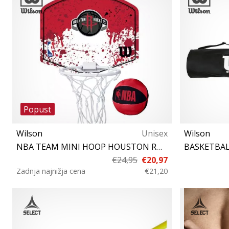
Popust
Wilson
Unisex
Wilson
NBA TEAM MINI HOOP HOUSTON ROCKETS
BASKETBAL
€24,95
€20,97
Zadnja najnižja cena
€21,20
OU