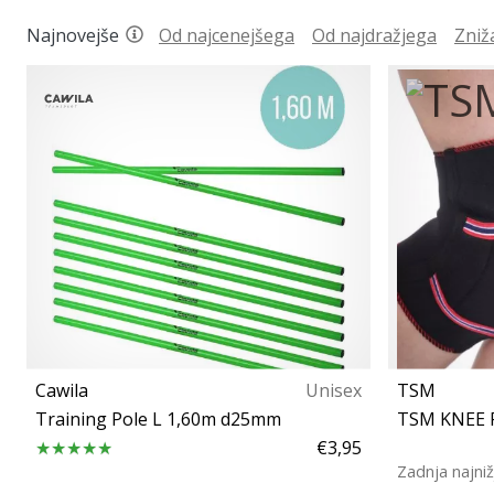
Najnovejše
Od najcenejšega
Od najdražjega
Zniž
Cawila
Unisex
TSM
Training Pole L 1,60m d25mm
TSM KNEE P
€3,95
Zadnja najniž