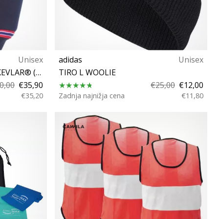
Unisex
adidas
Unisex
TSM KNIEPOLSTER AKTIV KEVLAR® (STÜCK)
TIRO L WOOLIE
0,00
€35,90
€25,00
€12,00
€35,20
Zadnja najnižja cena
€11,80
OSFM OSFW OSFC OSFL OSFY