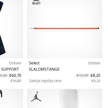
Unisex
Select
Unisex
W SUPPORT
SLALOMSTANGE
9,00
€60,70
€10,99
€8,20
€44,80
Zadnja najnižja cena
€8,20
160 cm