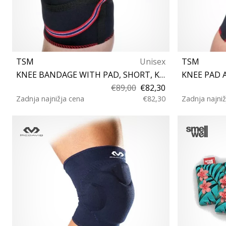
TSM
Unisex
TSM
KNEE BANDAGE WITH PAD, SHORT, KEVLAR® (PAIR)
KNEE PAD A
€89,00
€82,30
Zadnja najnižja cena
€82,30
Zadnja najniž
XS S M L XL XXL