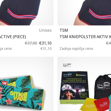
Unisex
TSM
CTIVE (PIECE)
€37,00
€31,10
€4
ja cena
€31,10
Zadnja najnižja cena
XS S M L XL
XL XS S M L