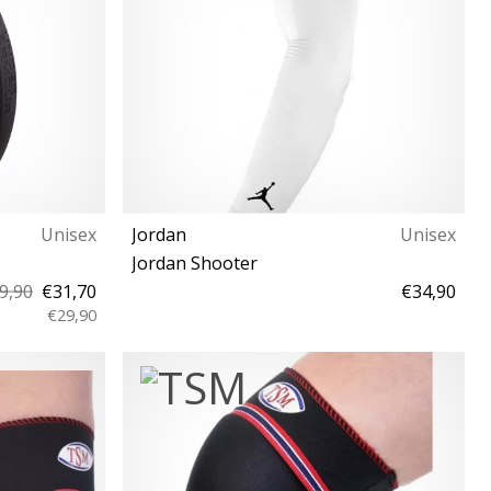
Unisex
Jordan
Unisex
Jordan Shooter
9,90
€31,70
€34,90
€29,90
L/XL