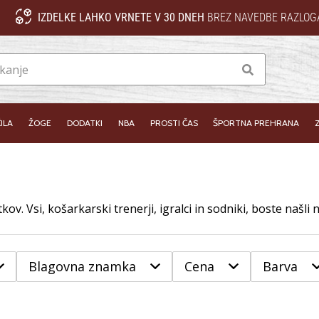
IZDELKE LAHKO VRNETE V 30 DNEH
BREZ NAVEDBE RAZLOG
Iskanje
ILA
ŽOGE
DODATKI
NBA
PROSTI ČAS
ŠPORTNA PREHRANA
Blagovna znamka
Cena
Barva