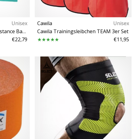
Unisex
Cawila
Unisex
Kine-MAX Professional Resistance Band Kit - Level 1-4
Cawila Trainingsleibchen TEAM 3er Set
€22,79
€11,95
t
Senior XL