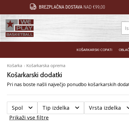
BREZPLAČNA DOSTAVA
NAD €99,00
WePlayBasketball.si
KOŠARKARSKI COPATI
OBLAČ
Košarka
Košarkarska oprema
Košarkarski dodatki
Spol
Tip izdelka
Vrsta izdelka
Prikaži vse filtre