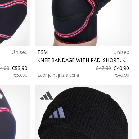
Unisex
TSM
Unisex
KNEE BANDAGE WITH PAD, SHORT, KEVLAR® (PIECE)
4,00
€53,90
€47,80
€40,90
€53,90
Zadnja najnižja cena
€40,90
S M L