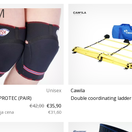
XS S M L XL
Univerzalna velikos
Unisex
Cawila
PROTEC (PAIR)
Double coordinating ladder
€42,00
€35,90
ja cena
€31,60
M L XL
OS