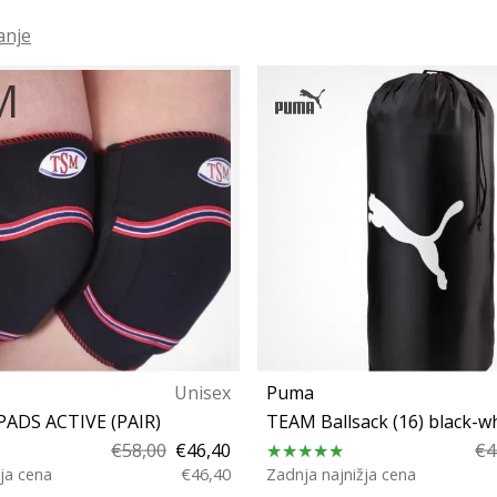
anje
Unisex
Puma
ADS ACTIVE (PAIR)
TEAM Ballsack (16) black-w
€58,00
€46,40
€4
ja cena
€46,40
Zadnja najnižja cena