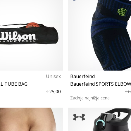
Unisex
Bauerfeind
L TUBE BAG
Bauerfeind SPORTS ELBO
€25,00
€6
Zadnja najnižja cena
111
XS S