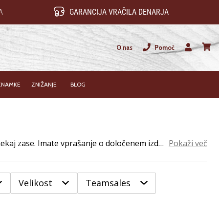
A
GARANCIJA VRAČILA DENARJA
O nas
Pomoč
Uporabnik
košari
ZNAMKE
ZNIŽANJE
BLOG
Pri nas boste našli največjo ponudbo košarkarskih dodatkov. Vsi, košarkarski trenerji, igralci in sodniki, boste našli nekaj zase. Imate vprašanje o določenem izdelku? Potem se obrnite na naše strokovnjake in z veseljem vam bomo pomagali.
Pokaži več
Velikost
Teamsales