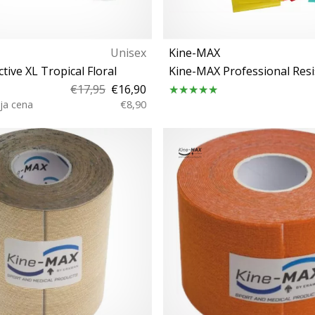
Unisex
Kine-MAX
tive XL Tropical Floral
€17,95
€16,90
ja cena
€8,90
Univerzalna velikost
Univerzalna velikos