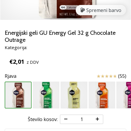
smo
mi?
Spremeni barvo
Pridruži
se
nam
Energijski geli GU Energy Gel 32 g Chocolate
kot
Outrage
brend
Kategorija:
ambasador/ka.
€2,01
z DDV
Prikaži
Ocena izdelka
Rjava
(55)
vse
članke
Število kosov: