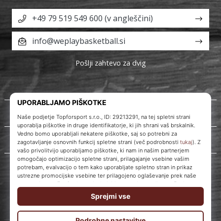
+49 79 519 549 600 (v angleščini)
info@weplaybasketball.si
Pošlji zahtevo za dvig
O nas
Storitve za stranke
WePlayBasketball.si