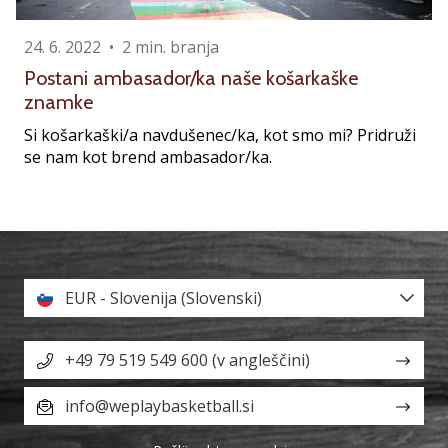
24. 6. 2022
•
2 min. branja
Postani ambasador/ka naše košarkaške
znamke
Si košarkaški/a navdušenec/ka, kot smo mi? Pridruži
se nam kot brend ambasador/ka.
EUR - Slovenija (Slovenski)
+49 79 519 549 600 (v angleščini)
info@weplaybasketball.si