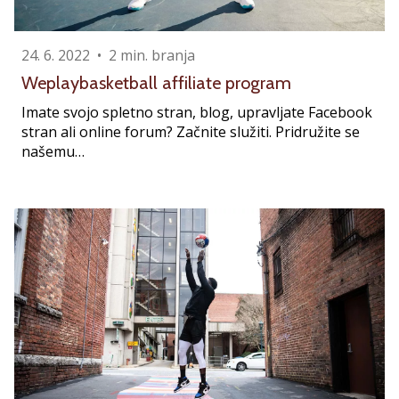
smo
mi?
Pridruži
24. 6. 2022
•
2 min. branja
se
Weplaybasketball affiliate program
nam
kot
Imate svojo spletno stran, blog, upravljate Facebook
brend
stran ali online forum? Začnite služiti. Pridružite se
ambasador/ka.
našemu…
Prikaži
vse
članke