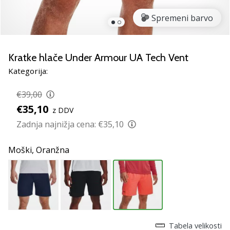
smo
mi?
Spremeni barvo
Pridruži
se
nam
Kratke hlače Under Armour UA Tech Vent
kot
Kategorija:
brend
ambasador/ka.
€39,00
€35,10
z DDV
Zadnja najnižja cena:
€35,10
Prikaži
vse
Moški,
Oranžna
članke
Tabela velikosti