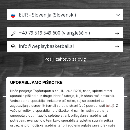
EUR - Slovenija (Slovenski)
+49 79 519 549 600 (v angleščini)
info@weplaybasketball.si
Pošlji zahtevo za dvig
O nas
Storitve za stranke