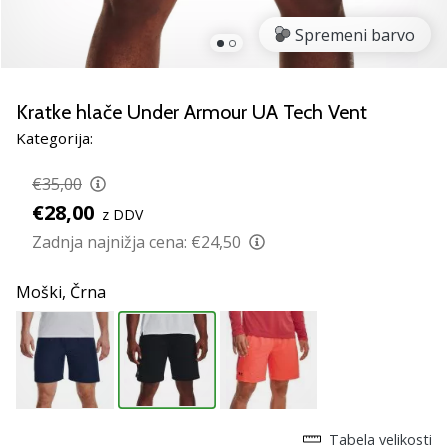
smo
mi?
Spremeni barvo
Pridruži
se
nam
Kratke hlače Under Armour UA Tech Vent
kot
Kategorija:
brend
ambasador/ka.
€35,00
€28,00
z DDV
Zadnja najnižja cena:
€24,50
Prikaži
vse
Moški,
Črna
članke
Tabela velikosti