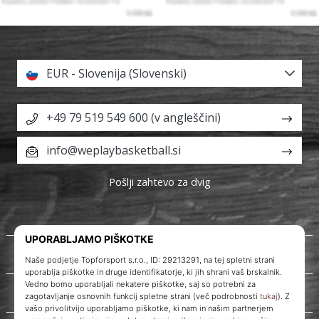
EUR - Slovenija (Slovenski)
+49 79 519 549 600 (v angleščini)
info@weplaybasketball.si
Pošlji zahtevo za dvig
O nas
Storitve za stranke