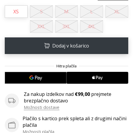
XS
S
M
L
XL
XXL
3XL
4XL
Dodaj v košarico
Za nakup izdelkov nad
€99,00
prejmete
brezplačno dostavo
Možnosti dostave
Plačilo s kartico prek spleta ali z drugimi načini
plačila
Možnosti plačila