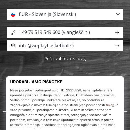
EUR - Slovenija (Slovenski)
+49 79 519 549 600 (v angleščini)
info@weplaybasketball.si
Pošlji zahtevo za dvig
O nas
Storitve za stranke