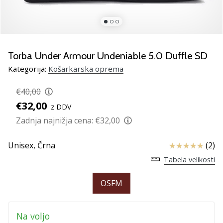
smo
mi?
Pridruži
se
nam
Torba Under Armour Undeniable 5.0 Duffle SD
kot
Kategorija:
Košarkarska oprema
brend
ambasador/ka.
€40,00
€32,00
z DDV
Zadnja najnižja cena:
€32,00
Prikaži
vse
Ocena izdelka
Unisex,
Črna
(2)
članke
Tabela velikosti
OSFM
Na voljo