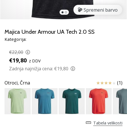
smo
mi?
Spremeni barvo
Pridruži
se
nam
Majica Under Armour UA Tech 2.0 SS
kot
Kategorija:
brend
ambasador/ka.
€22,00
€19,80
z DDV
Zadnja najnižja cena:
€19,80
Prikaži
vse
Ocena izdelka
Otroci,
Črna
(1)
članke
Tabela velikosti