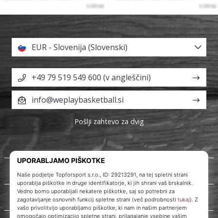
EUR - Slovenija (Slovenski)
+49 79 519 549 600 (v angleščini)
info@weplaybasketball.si
Pošlji zahtevo za dvig
O nas
Storitve za stranke