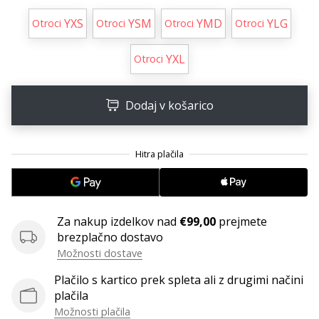
YXS
YSM
YMD
YLG
Otroci
Otroci
Otroci
Otroci
YXL
Otroci
Dodaj v košarico
Za nakup izdelkov nad
€99,00
prejmete
brezplačno dostavo
Možnosti dostave
Plačilo s kartico prek spleta ali z drugimi načini
plačila
Možnosti plačila