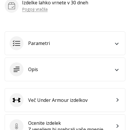
Izdelke lahko vrnete v 30 dneh
Pogoji vračila
Parametri
Opis
Več Under Armour izdelkov
Under Armour
Ocenite izdelek
Ocenite izdelek
Z veseljem bi prebrali vaše mnenje