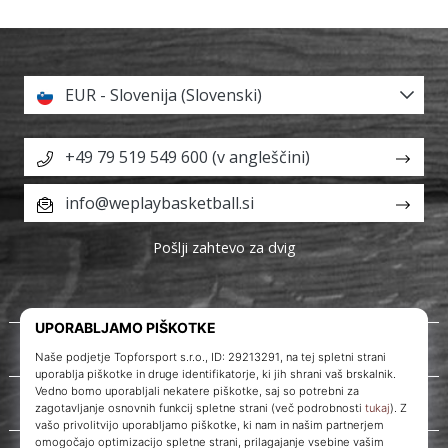
EUR - Slovenija (Slovenski)
+49 79 519 549 600 (v angleščini)
info@weplaybasketball.si
Pošlji zahtevo za dvig
O nas
Storitve za stranke