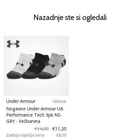
Nazadnje ste si ogledali
Under Armour
Unisex
Nogavice Under Armour UA
Performance Tech 3pk NS-
GRY
- Večbarvna
€14,00
€11,20
Zadnja najnižja cena
€8,50