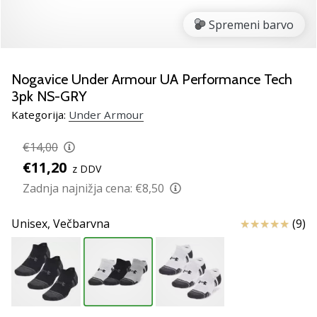
smo
mi?
Spremeni barvo
Pridruži
se
nam
Nogavice Under Armour UA Performance Tech
kot
3pk NS-GRY
brend
Kategorija:
Under Armour
ambasador/ka.
€14,00
€11,20
z DDV
Prikaži
Zadnja najnižja cena:
€8,50
vse
članke
Ocena izdelka
Unisex,
Večbarvna
(9)