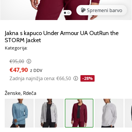
smo
mi?
Spremeni barvo
Pridruži
se
nam
Jakna s kapuco Under Armour UA OutRun the
kot
STORM Jacket
brend
Kategorija:
ambasador/ka.
€95,00
€47,90
z DDV
Prikaži
Zadnja najnižja cena:
€66,50
-28%
vse
članke
Ženske,
Rdeča