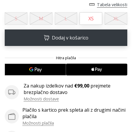
Tabela velikosti
S
M
L
XS
XL
Dodaj v košarico
Za nakup izdelkov nad
€99,00
prejmete
brezplačno dostavo
Možnosti dostave
Plačilo s kartico prek spleta ali z drugimi načini
plačila
Možnosti plačila