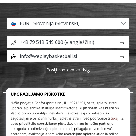
EUR - Slovenija (Slovenski)
+49 79 519 549 600 (v angleščini)
info@weplaybasketball.si
Pošlji zahtevo za dvig
O nas
Storitve za stranke