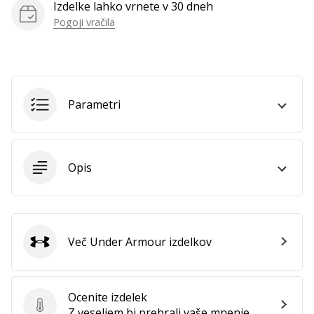
Izdelke lahko vrnete v 30 dneh
Pogoji vračila
Parametri
Opis
Več Under Armour izdelkov
Under Armour
Ocenite izdelek
Ocenite izdelek
Z veseljem bi prebrali vaše mnenje