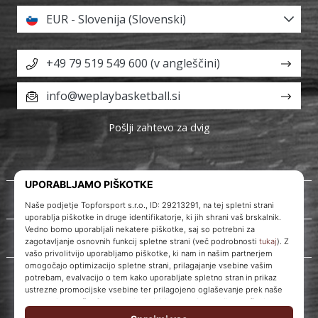
EUR - Slovenija (Slovenski)
+49 79 519 549 600 (v angleščini)
info@weplaybasketball.si
Pošlji zahtevo za dvig
O nas
Storitve za stranke