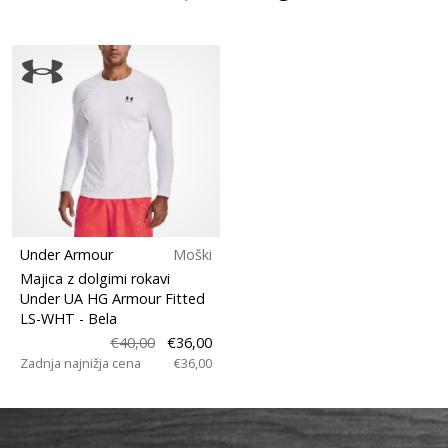
Under Armour
Moški
Majica z dolgimi rokavi
Under UA HG Armour Fitted
LS-WHT
- Bela
€40,00
€36,00
Zadnja najnižja cena
€36,00