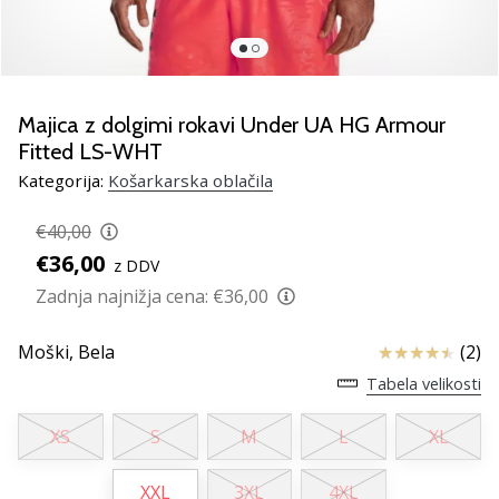
smo
mi?
Pridruži
se
nam
Majica z dolgimi rokavi Under UA HG Armour
kot
Fitted LS-WHT
brend
Kategorija:
Košarkarska oblačila
ambasador/ka.
€40,00
€36,00
z DDV
Prikaži
Zadnja najnižja cena:
€36,00
vse
članke
Ocena izdelka
Moški,
Bela
(2)
Tabela velikosti
XS
S
M
L
XL
XXL
3XL
4XL