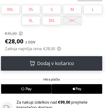
XXL
XS
S
M
L
XL
3XL
4XL
€35,00
€28,00
z DDV
Zadnja najnižja cena:
€28,00
Dodaj v košarico
Za nakup izdelkov nad
€99,00
prejmete
brezplačno dostavo