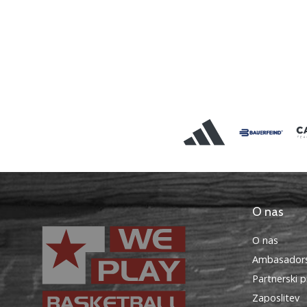
O nas
O nas
Ambasadors
Partnerski 
Zaposlitev