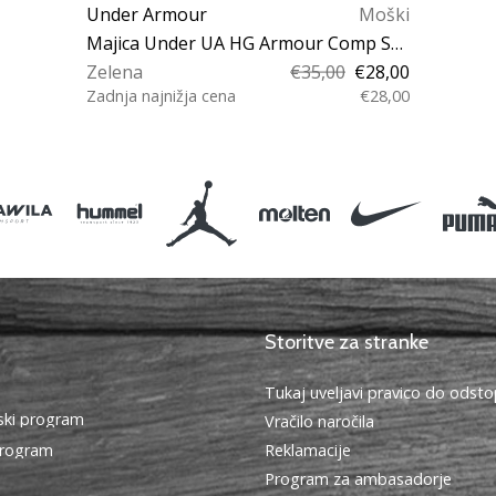
Under Armour
Moški
Majica Under UA HG Armour Comp SS-GRN
Zelena
€35,00
€28,00
Zadnja najnižja cena
€28,00
XXL XS S M L XL 3XL
Storitve za stranke
Tukaj uveljavi pravico do ods
ki program
Vračilo naročila
program
Reklamacije
Program za ambasadorje