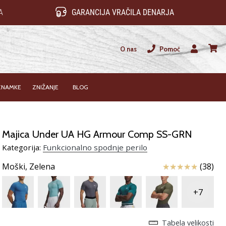
A
GARANCIJA VRAČILA DENARJA
O nas
Pomoč
Uporabnik
košari
ZNAMKE
ZNIŽANJE
BLOG
Majica Under UA HG Armour Comp SS-GRN
Kategorija:
Funkcionalno spodnje perilo
Ocena izdelka
Moški,
Zelena
(38)
+7
Tabela velikosti