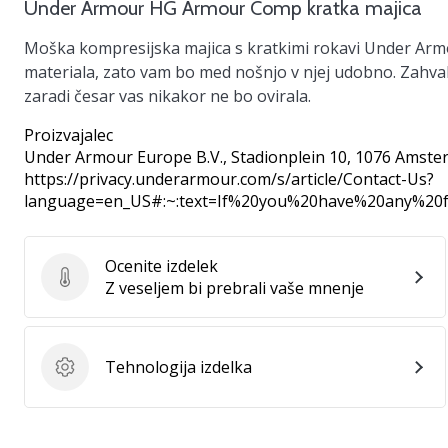
Under Armour HG Armour Comp kratka majica
Moška kompresijska majica s kratkimi rokavi Under Arm
materiala, zato vam bo med nošnjo v njej udobno. Zahval
zaradi česar vas nikakor ne bo ovirala.
Proizvajalec
Under Armour Europe B.V.
, Stadionplein 10, 1076 Amste
https://privacy.underarmour.com/s/article/Contact-Us?
language=en_US#:~:text=If%20you%20have%20any%2
Ocenite izdelek
Ocenite izdelek
Z veseljem bi prebrali vaše mnenje
Tehnologija izdelka
Tehnologija izdelka