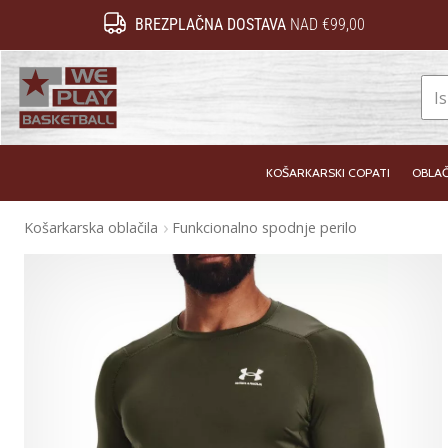
BREZPLAČNA DOSTAVA
NAD €99,00
WePlayBasketball.si
KOŠARKARSKI COPATI
OBLAČ
Košarkarska oblačila
Funkcionalno spodnje perilo