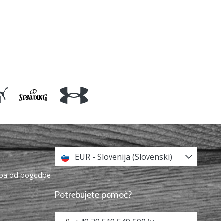
EUR - Slovenija (Slovenski)
topa od pogodbe
Potrebujete pomoč?