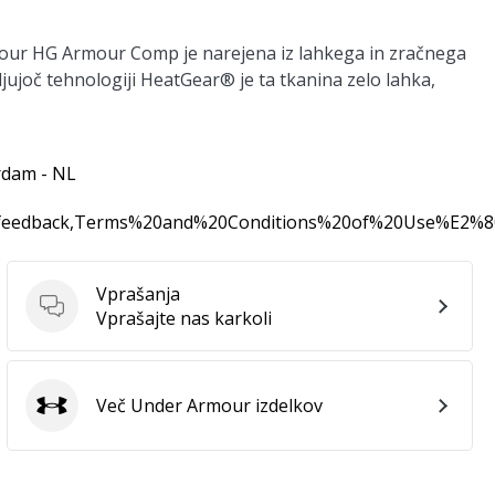
our HG Armour Comp je narejena iz lahkega in zračnega
jujoč tehnologiji HeatGear® je ta tkanina zelo lahka,
rdam - NL
0feedback,Terms%20and%20Conditions%20of%20Use%E2%
Vprašanja
Vprašanja
Vprašajte nas karkoli
Več Under Armour izdelkov
Under Armour