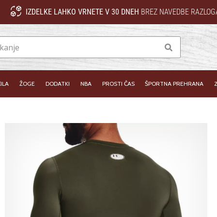
IZDELKE LAHKO VRNETE V 30 DNEH
BREZ NAVEDBE RAZLOG
Iskanje
ILA
ŽOGE
DODATKI
NBA
PROSTI ČAS
ŠPORTNA PREHRANA