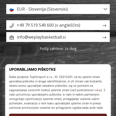
EUR - Slovenija (Slovenski)
+49 79 519 549 600 (v angleščini)
info@weplaybasketball.si
Pošlji zahtevo za dvig
O nas
Storitve za stranke