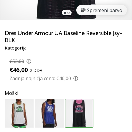
smo
mi?
Spremeni barvo
Pridruži
se
nam
Dres Under Armour UA Baseline Reversible Jsy-
kot
BLK
brend
Kategorija:
ambasador/ka.
€53,00
€46,00
z DDV
Prikaži
Zadnja najnižja cena:
€46,00
vse
članke
Moški