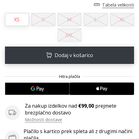
Tabela velikosti
XS
S
M
L
XL
XXL
Dodaj v košarico
Za nakup izdelkov nad
€99,00
prejmete
brezplačno dostavo
Možnosti dostave
Plačilo s kartico prek spleta ali z drugimi načini
plačila