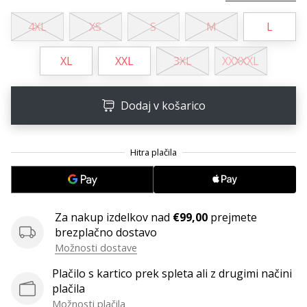
4XL
XS
S
M
L
XL
XXL
3XL
XXXXXL
Dodaj v košarico
Za nakup izdelkov nad
€99,00
prejmete
brezplačno dostavo
Možnosti dostave
Plačilo s kartico prek spleta ali z drugimi načini
plačila
Možnosti plačila