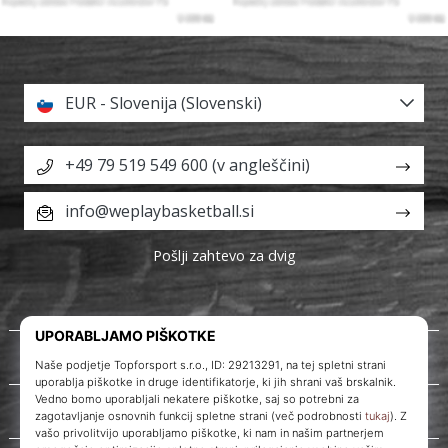
EUR - Slovenija (Slovenski)
+49 79 519 549 600 (v angleščini)
info@weplaybasketball.si
Pošlji zahtevo za dvig
O nas
Storitve za stranke