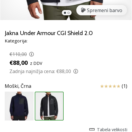
smo
mi?
Spremeni barvo
Pridruži
se
nam
Jakna Under Armour CGI Shield 2.0
kot
Kategorija:
brend
ambasador/ka.
€110,00
€88,00
z DDV
Zadnja najnižja cena:
€88,00
Prikaži
vse
Ocena izdelka
Moški,
Črna
(1)
članke
Tabela velikosti