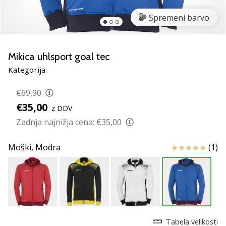
smo
mi?
Spremeni barvo
Pridruži
se
nam
Mikica uhlsport goal tec
kot
Kategorija:
brend
ambasador/ka.
€69,90
€35,00
z DDV
Zadnja najnižja cena:
€35,00
Prikaži
vse
Ocena izdelka
Moški,
Modra
(1)
članke
Tabela velikosti