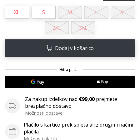
XL
S
M
L
XL
2XL
3XL
Dodaj v košarico
Za nakup izdelkov nad
€99,00
prejmete
brezplačno dostavo
Možnosti dostave
Plačilo s kartico prek spleta ali z drugimi načini
plačila
Možnosti plačila