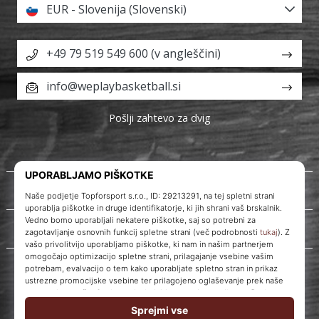
EUR - Slovenija (Slovenski)
+49 79 519 549 600 (v angleščini)
info@weplaybasketball.si
Pošlji zahtevo za dvig
O nas
Storitve za stranke