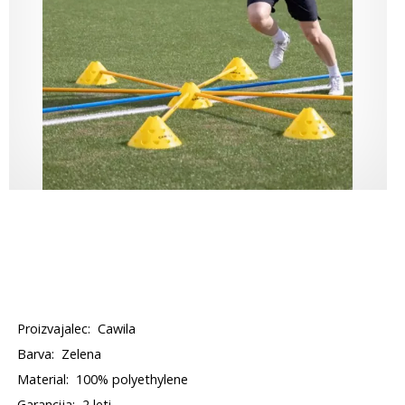
Proizvajalec:
Cawila
Barva:
Zelena
Material:
100% polyethylene
Garancija:
2 leti