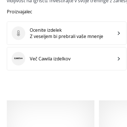
vidljivost na igrišču. Investirajte v svoje treninge z zane
Proizvajalec
Ocenite izdelek
Ocenite izdelek
Z veseljem bi prebrali vaše mnenje
Več Cawila izdelkov
Cawila