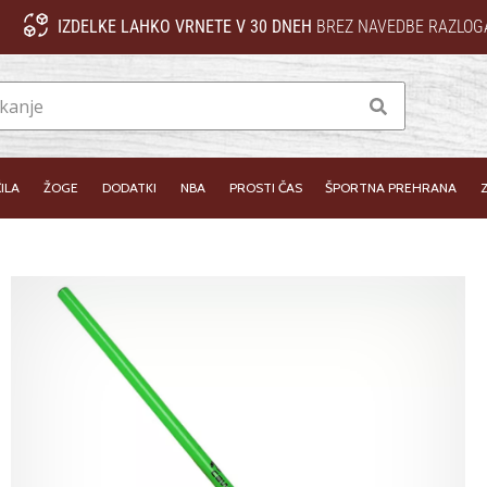
IZDELKE LAHKO VRNETE V 30 DNEH
BREZ NAVEDBE RAZLOG
Iskanje
ILA
ŽOGE
DODATKI
NBA
PROSTI ČAS
ŠPORTNA PREHRANA