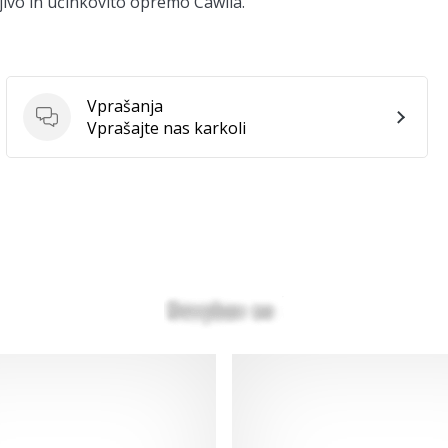
sljivo in učinkovito opremo Cawila.
Vprašanja
Vprašanja
Vprašajte nas karkoli