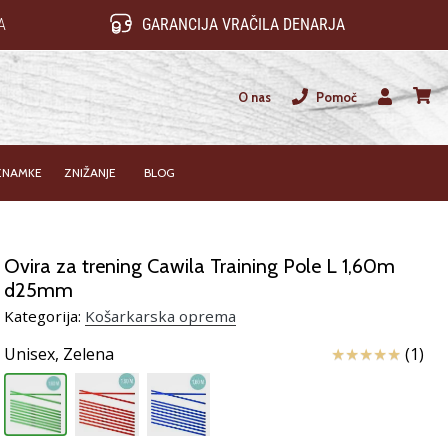
A
GARANCIJA VRAČILA DENARJA
O nas
Pomoč
Uporabnik
košari
ZNAMKE
ZNIŽANJE
BLOG
Ovira za trening Cawila Training Pole L 1,60m
d25mm
Kategorija:
Košarkarska oprema
Ocena izdelka
Unisex,
Zelena
(1)