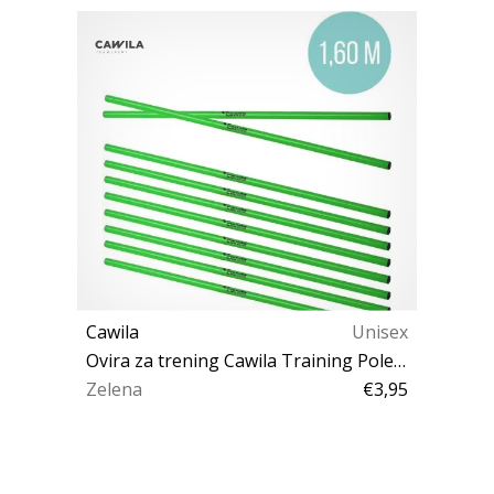
Cawila
Unisex
Ovira za trening Cawila Training Pole L 1,60m d25mm
Zelena
€3,95
OS