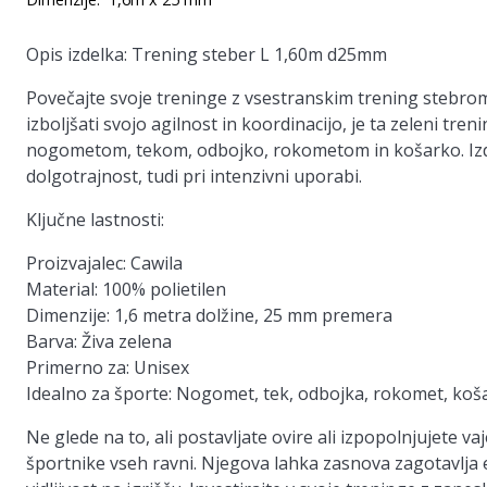
Opis izdelka: Trening steber L 1,60m d25mm
Povečajte svoje treninge z vsestranskim trening stebrom 
izboljšati svojo agilnost in koordinacijo, je ta zeleni tre
nogometom, tekom, odbojko, rokometom in košarko. Izdel
dolgotrajnost, tudi pri intenzivni uporabi.
Ključne lastnosti:
Proizvajalec:
Cawila
Material:
100% polietilen
Dimenzije:
1,6 metra dolžine, 25 mm premera
Barva:
Živa zelena
Primerno za:
Unisex
Idealno za športe:
Nogomet, tek, odbojka, rokomet, koš
Ne glede na to, ali postavljate ovire ali izpopolnjujete v
športnike vseh ravni. Njegova lahka zasnova zagotavlja