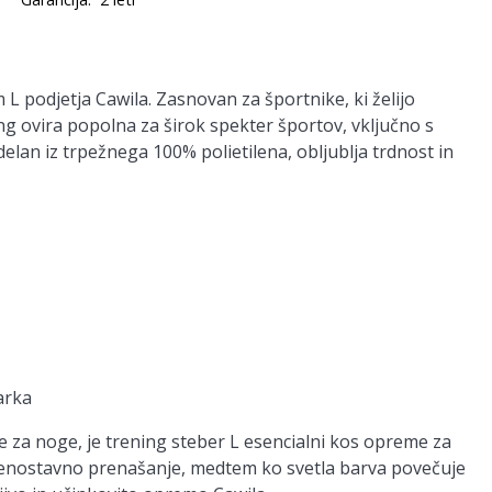
L podjetja Cawila. Zasnovan za športnike, ki želijo
ning ovira popolna za širok spekter športov, vključno s
an iz trpežnega 100% polietilena, obljublja trdnost in
arka
aje za noge, je trening steber L esencialni kos opreme za
 enostavno prenašanje, medtem ko svetla barva povečuje