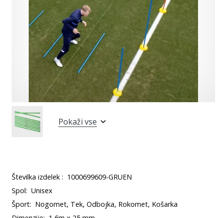
Pokaži vse
Številka izdelek :
1000699609-GRUEN
Spol:
Unisex
Šport:
Nogomet, Tek, Odbojka, Rokomet, Košarka
Dimenzije:
1,6m x 25 mm