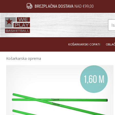
BREZPLAČNA DOSTAVA
NAD €99,00
WePlayBasketball.si
KOŠARKARSKI COPATI
OBLAČ
Košarkarska oprema