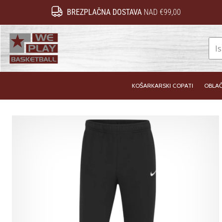
BREZPLAČNA DOSTAVA
NAD €99,00
WePlayBasketball.si
KOŠARKARSKI COPATI
OBLAČ