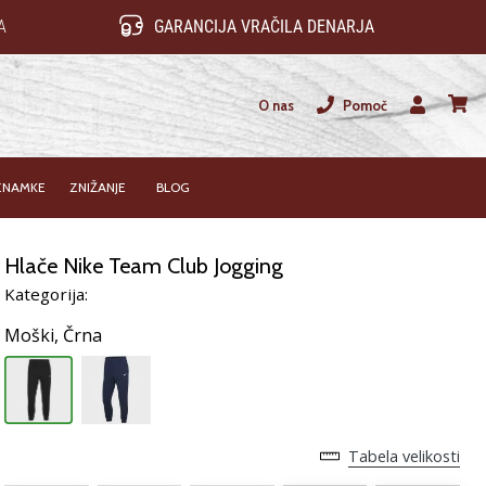
A
GARANCIJA VRAČILA DENARJA
O nas
Pomoč
Uporabnik
košari
ZNAMKE
ZNIŽANJE
BLOG
Hlače Nike Team Club Jogging
Kategorija:
Moški,
Črna
Tabela velikosti