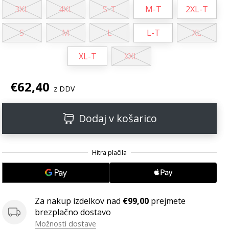
3XL
4XL
S-T
M-T
2XL-T
S
M
L
L-T
XL
XL-T
XXL
€62,40
z DDV
Dodaj v košarico
Za nakup izdelkov nad
€99,00
prejmete
brezplačno dostavo
Možnosti dostave