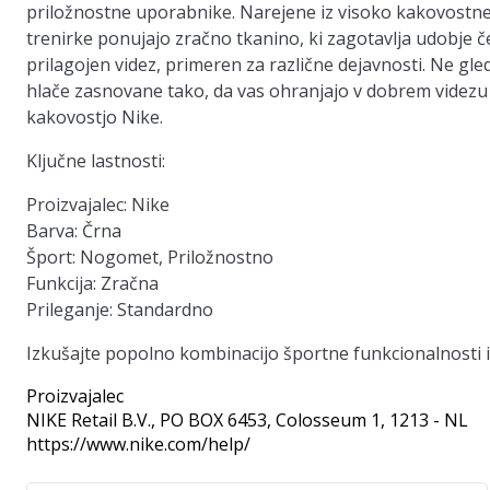
priložnostne uporabnike. Narejene iz visoko kakovostne
trenirke ponujajo zračno tkanino, ki zagotavlja udobje č
prilagojen videz, primeren za različne dejavnosti. Ne gled
hlače zasnovane tako, da vas ohranjajo v dobrem videzu 
kakovostjo Nike.
Ključne lastnosti:
Proizvajalec:
Nike
Barva:
Črna
Šport:
Nogomet, Priložnostno
Funkcija:
Zračna
Prileganje:
Standardno
Izkušajte popolno kombinacijo športne funkcionalnosti i
Proizvajalec
NIKE Retail B.V.
, PO BOX 6453, Colosseum 1, 1213 - NL
https://www.nike.com/help/