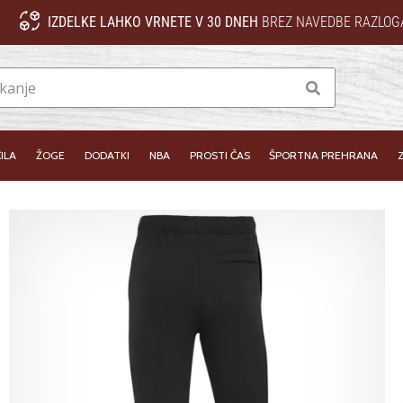
IZDELKE LAHKO VRNETE V 30 DNEH
BREZ NAVEDBE RAZLOG
Iskanje
ILA
ŽOGE
DODATKI
NBA
PROSTI ČAS
ŠPORTNA PREHRANA