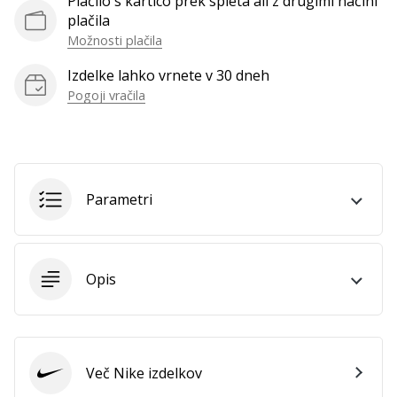
Plačilo s kartico prek spleta ali z drugimi načini
plačila
Možnosti plačila
Izdelke lahko vrnete v 30 dneh
Pogoji vračila
Parametri
Opis
Več Nike izdelkov
Nike