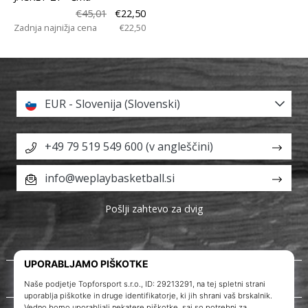
€45,01
€22,50
Zadnja najnižja cena
€22,50
EUR - Slovenija (Slovenski)
+49 79 519 549 600 (v angleščini)
info@weplaybasketball.si
Pošlji zahtevo za dvig
O nas