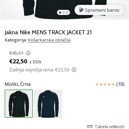
smo
mi?
Spremeni barvo
Pridruži
se
nam
Jakna Nike MENS TRACK JACKET 21
kot
Kategorija:
Košarkarska oblačila
brend
ambasador/ka.
€45,01
€22,50
z DDV
Zadnja najnižja cena:
€22,50
Prikaži
vse
Ocena izdelka
Moški,
Črna
(10)
članke
Tabela velikosti