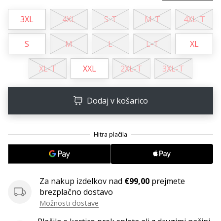
3XL
4XL
S-T
M-T
4XL-T
S
M
L
L-T
XL
XL-T
XXL
2XL-T
3XL-T
Dodaj v košarico
Za nakup izdelkov nad
€99,00
prejmete
brezplačno dostavo
Možnosti dostave