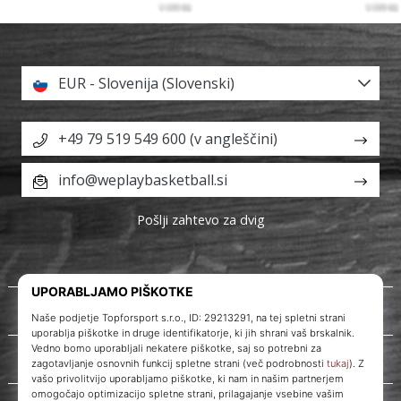
EUR - Slovenija (Slovenski)
+49 79 519 549 600 (v angleščini)
info@weplaybasketball.si
Pošlji zahtevo za dvig
O nas
Storitve za stranke