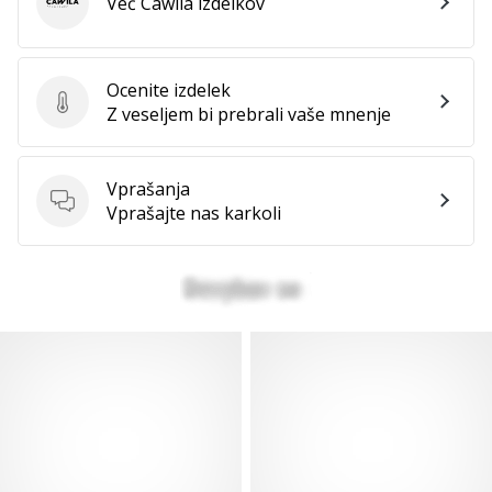
Več Cawila izdelkov
Cawila
Ocenite izdelek
Ocenite izdelek
Z veseljem bi prebrali vaše mnenje
Vprašanja
Vprašanja
Vprašajte nas karkoli