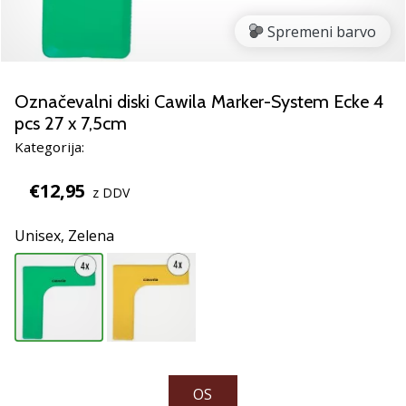
smo
mi?
Spremeni barvo
Pridruži
se
nam
Označevalni diski Cawila Marker-System Ecke 4
kot
pcs 27 x 7,5cm
brend
Kategorija:
ambasador/ka.
€12,95
z DDV
Prikaži
Unisex,
Zelena
vse
članke
OS