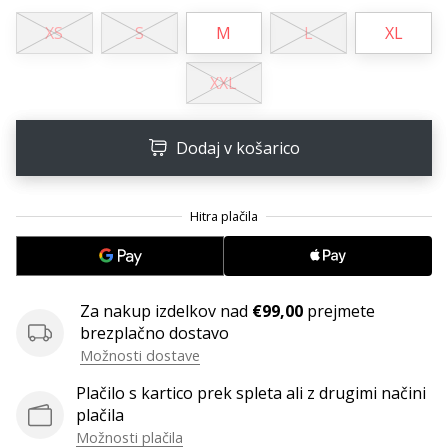
XS
S
M
L
XL
XXL
Dodaj v košarico
Za nakup izdelkov nad
€99,00
prejmete
brezplačno dostavo
Možnosti dostave
Plačilo s kartico prek spleta ali z drugimi načini
plačila
Možnosti plačila