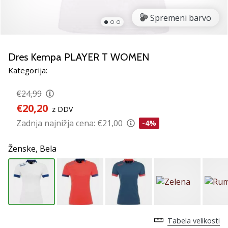
smo
mi?
Spremeni barvo
Pridruži
se
nam
Dres Kempa PLAYER T WOMEN
kot
Kategorija:
brend
ambasador/ka.
€24,99
€20,20
z DDV
Zadnja najnižja cena:
€21,00
-4%
Prikaži
vse
Ženske,
Bela
članke
Tabela velikosti