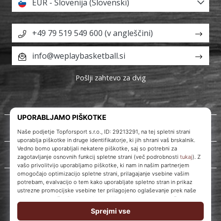
EUR - Slovenija (Slovenski)
+49 79 519 549 600 (v angleščini)
info@weplaybasketball.si
Pošlji zahtevo za dvig
O nas
Storitve za stranke