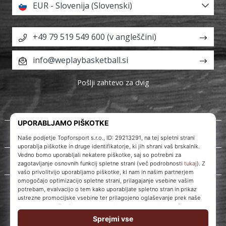
EUR - Slovenija (Slovenski)
+49 79 519 549 600 (v angleščini)
info@weplaybasketball.si
Pošlji zahtevo za dvig
O nas
Storitve za stranke