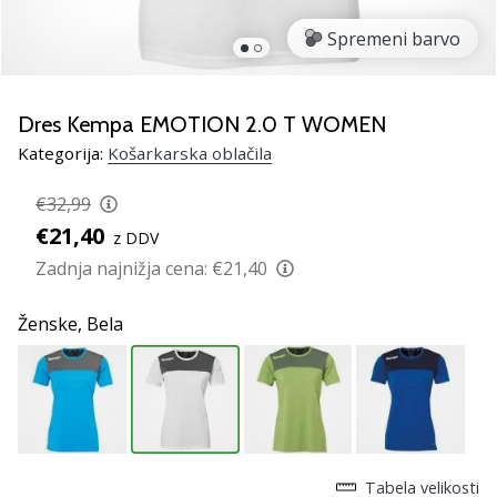
smo
mi?
Spremeni barvo
Pridruži
se
nam
Dres Kempa EMOTION 2.0 T WOMEN
kot
Kategorija:
Košarkarska oblačila
brend
ambasador/ka.
€32,99
€21,40
z DDV
Zadnja najnižja cena:
€21,40
Prikaži
vse
Ženske,
Bela
članke
Tabela velikosti