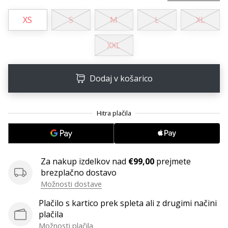
XS
S
M
L
XL
XXL
Dodaj v košarico
Za nakup izdelkov nad
€99,00
prejmete
brezplačno dostavo
Možnosti dostave
Plačilo s kartico prek spleta ali z drugimi načini
plačila
Možnosti plačila