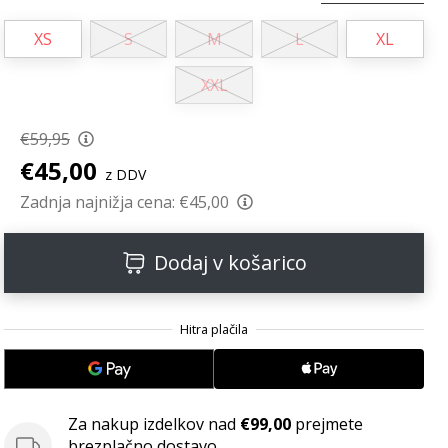
XS
S
M
L
XL
XXL
€59,95
€45,00
z DDV
Zadnja najnižja cena:
€45,00
Dodaj v košarico
Za nakup izdelkov nad
€99,00
prejmete
brezplačno dostavo