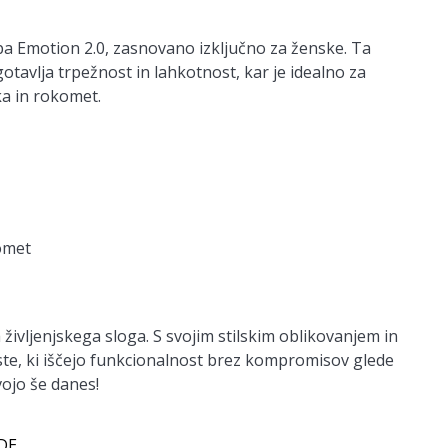
a Emotion 2.0, zasnovano izključno za ženske. Ta
gotavlja trpežnost in lahkotnost, kar je idealno za
ka in rokomet.
omet
 življenjskega sloga. S svojim stilskim oblikovanjem in
ste, ki iščejo funkcionalnost brez kompromisov glede
ojo še danes!
 DE