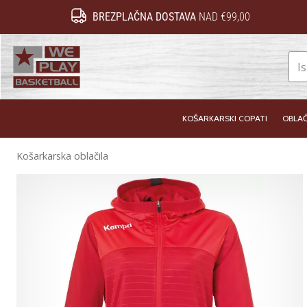
BREZPLAČNA DOSTAVA
NAD €99,00
WePlayBasketball.si
KOŠARKARSKI COPATI
OBLAČ
Košarkarska oblačila