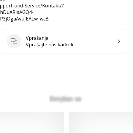
pport-und-Service/Kontakt/?
6BhDuARIsAGQ4-
SP3jOgaAvuJEALw_wcB
Vprašanja
Vprašanja
Vprašajte nas karkoli