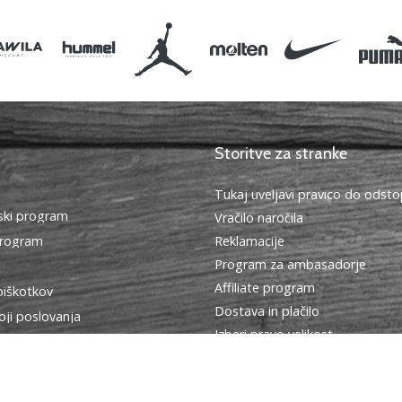
Storitve za stranke
Tukaj uveljavi pravico do ods
ki program
Vračilo naročila
program
Reklamacije
Program za ambasadorje
Affiliate program
piškotkov
Dostava in plačilo
oji poslovanja
Izberi pravo velikost
Kontakt
Pogosto zastavljena vprašanja