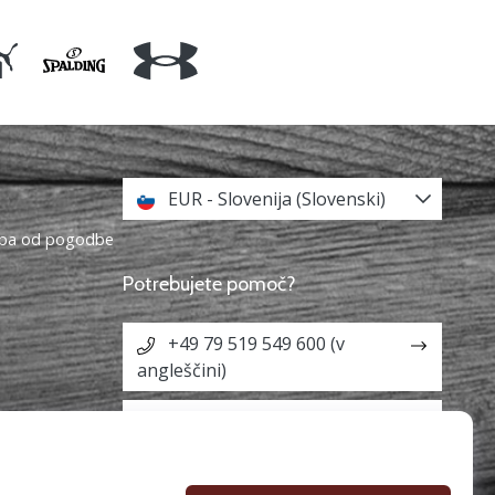
EUR - Slovenija (Slovenski)
topa od pogodbe
Potrebujete pomoč?
+49 79 519 549 600 (v
angleščini)
info@weplaybasketball.si