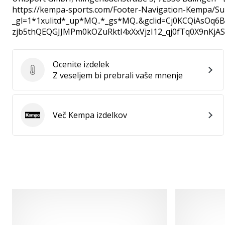
https://kempa-sports.com/Footer-Navigation-Kempa/Su
_gl=1*1xulitd*_up*MQ..*_gs*MQ..&gclid=Cj0KCQiAsOq
zjb5thQEQGJJMPm0kOZuRktI4xXxVjzI12_qj0fTq0X9nKjA
Ocenite izdelek
Ocenite izdelek
Z veseljem bi prebrali vaše mnenje
Več Kempa izdelkov
Kempa