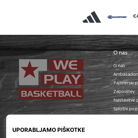
O nas
O nas
Ambasadors
Partnerski 
Zaposlitev
Nastavitve 
Splošni pog
WePlayBasketball.si