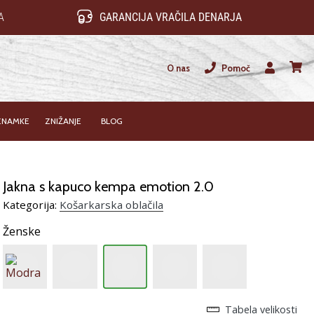
A
GARANCIJA VRAČILA DENARJA
O nas
Pomoč
Uporabnik
košari
ZNAMKE
ZNIŽANJE
BLOG
Jakna s kapuco kempa emotion 2.0
Kategorija:
Košarkarska oblačila
Ženske
Tabela velikosti