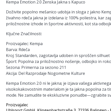
Kempa Emotion 2.0 Ženska Jakna s Kapuco
Doživite popolno mešanico udobja in sloga z jakno Kemp
živahno rdeča jakna je izdelana iz 100% poliestra, kar za
priložnostne izhode in športne aktivnosti, kot sta odboj
Ključne Značilnosti:
Proizvajalec:
Kempa
Barva:
Rdeča
Kroj:
Standarden, zagotavlja udoben in sproščen silhuet
Šport:
Popolna za priložnostno nošenje, odbojko in rok
Sezona:
Primerna za sezono 211
Akcija:
Del Razprodaje Nogometne Kulture
Kempa Emotion 2.0 ni le jakna; je izjava vašega aktivnega
visokokakovostnim materialom je ta jakna popolna za ti
mode. Ne zamudite te ekskluzivne ponudbe—zgrabite sv
Proizvajalec
Uhlsport GmbH
, Klingenbachstraße 3, 72336 Balingen -