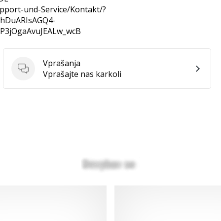
pport-und-Service/Kontakt/?
6BhDuARIsAGQ4-
SP3jOgaAvuJEALw_wcB
Vprašanja
Vprašanja
Vprašajte nas karkoli