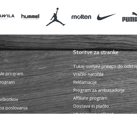
Storitve za stranke
Tukaj uveljavi pravico do ods
ki program
Vračilo naročila
program
Reklamacije
Program za ambasadorje
Affiliate program
piškotkov
Dostava in plačilo
oji poslovanja
Izberi pravo velikost
Kontakt
Pogosto zastavljena vprašanja