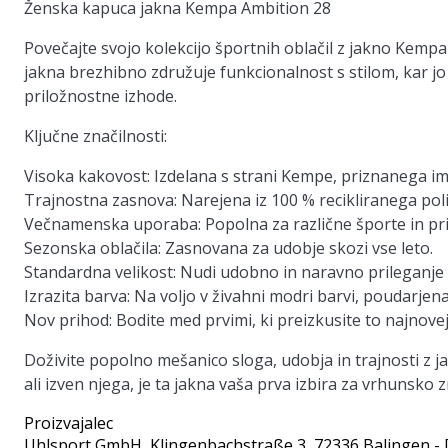
Ženska kapuca jakna Kempa Ambition 28
Povečajte svojo kolekcijo športnih oblačil z jakno Kempa
jakna brezhibno združuje funkcionalnost s stilom, kar jo
priložnostne izhode.
Ključne značilnosti:
Visoka kakovost:
Izdelana s strani Kempe, priznanega ime
Trajnostna zasnova:
Narejena iz 100 % recikliranega polie
Večnamenska uporaba:
Popolna za različne športe in pri
Sezonska oblačila:
Zasnovana za udobje skozi vse leto.
Standardna velikost:
Nudi udobno in naravno prileganje
Izrazita barva:
Na voljo v živahni modri barvi, poudarjena
Nov prihod:
Bodite med prvimi, ki preizkusite to najnovej
Doživite popolno mešanico sloga, udobja in trajnosti z j
ali izven njega, je ta jakna vaša prva izbira za vrhunsko 
Proizvajalec
Uhlsport GmbH
, Klingenbachstraße 3, 72336 Balingen -