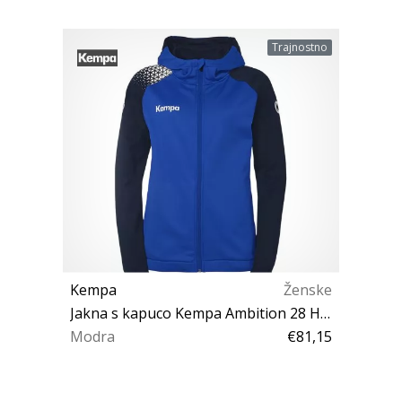
Trajnostno
Kempa
Ženske
Jakna s kapuco Kempa Ambition 28 Hooded Jacket Women
Modra
€81,15
XXL L XL