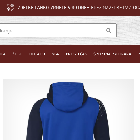
IZDELKE LAHKO VRNETE V 30 DNEH
BREZ NAVEDBE RAZLOG
Iskanje
ILA
ŽOGE
DODATKI
NBA
PROSTI ČAS
ŠPORTNA PREHRANA