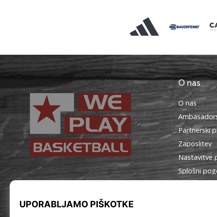
O nas
O nas
Ambasadors
Partnerski 
Zaposlitev
Nastavitve 
Splošni pog
WePlayBasketball.si