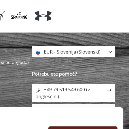
EUR - Slovenija (Slovenski)
topa od pogodbe
Potrebujete pomoč?
+49 79 519 549 600 (v
angleščini)
info@weplaybasketball.si