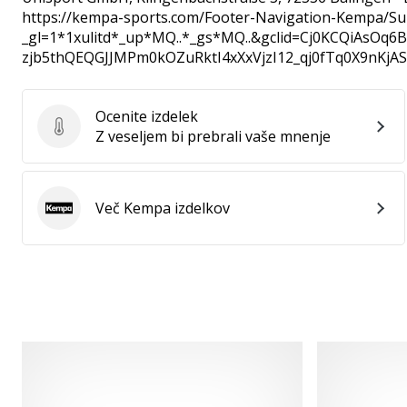
https://kempa-sports.com/Footer-Navigation-Kempa/Su
_gl=1*1xulitd*_up*MQ..*_gs*MQ..&gclid=Cj0KCQiAsOq
zjb5thQEQGJJMPm0kOZuRktI4xXxVjzI12_qj0fTq0X9nKjA
Ocenite izdelek
Ocenite izdelek
Z veseljem bi prebrali vaše mnenje
Več Kempa izdelkov
Kempa