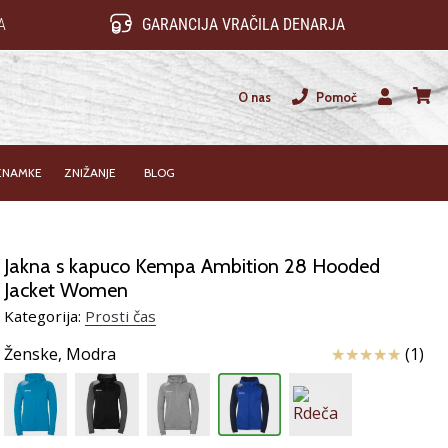
A
GARANCIJA VRAČILA DENARJA
O nas
Pomoč
Uporabnik
košari
ZNAMKE
ZNIŽANJE
BLOG
Jakna s kapuco Kempa Ambition 28 Hooded
Jacket Women
Kategorija:
Prosti čas
Ocena izdelka
Ženske,
Modra
(1)