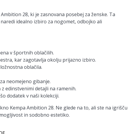
 Ambition 28, ki je zasnovana posebej za ženske. Ta
 naredi idealno izbiro za nogomet, odbojko ali
na v športnih oblačilih.
stra, kar zagotavlja okolju prijazno izbiro.
ložnostna oblačila.
 za neomejeno gibanje.
 z edinstvenimi detajli na ramenih.
šo dodatek v naši kolekciji.
akno Kempa Ambition 28. Ne glede na to, ali ste na igrišču
zmogljivost in sodobno estetiko.
 DE