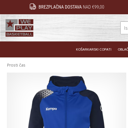
BREZPLAČNA DOSTAVA
NAD €99,00
WePlayBasketball.si
KOŠARKARSKI COPATI
OBLAČ
Prosti čas