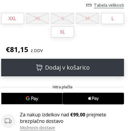
Tabela velikosti
XXL
XS
S
M
L
XL
€81,15
z DDV
Dodaj v košarico
Za nakup izdelkov nad
€99,00
prejmete
brezplačno dostavo
Možnosti dostave