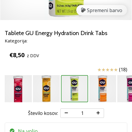
smo
mi?
Spremeni barvo
Pridruži
se
nam
Tablete GU Energy Hydration Drink Tabs
kot
Kategorija:
brend
ambasador/ka.
€8,50
z DDV
Ocena izdelka
(18)
Prikaži
vse
članke
Število kosov:
Na voljo