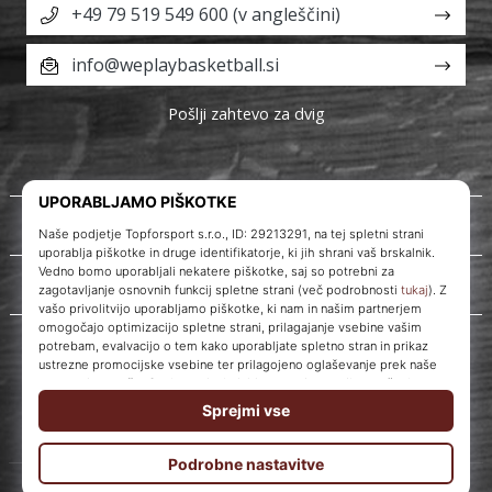
+49 79 519 549 600 (v angleščini)
info@weplaybasketball.si
Pošlji zahtevo za dvig
O nas
Storitve za stranke
WePlayBasketball.si
© 2010 – 2026
WePlayBasketball.si