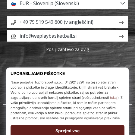
EUR - Slovenija (Slovenski)
+49 79 519 549 600 (v angleščini)
info@weplaybasketball.si
Pošlji zahtevo za dvig
O nas
Storitve za stranke