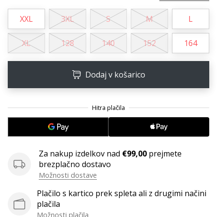
XXL
3XL
S
M
L
XL
128
140
152
164
Dodaj v košarico
Za nakup izdelkov nad
€99,00
prejmete
brezplačno dostavo
Možnosti dostave
Plačilo s kartico prek spleta ali z drugimi načini
plačila
Možnosti plačila