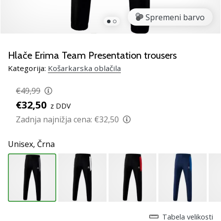
smo
mi?
Spremeni barvo
Pridruži
se
nam
Hlače Erima Team Presentation trousers
kot
Kategorija:
Košarkarska oblačila
brend
ambasador/ka.
€49,99
€32,50
z DDV
Zadnja najnižja cena:
€32,50
Prikaži
vse
Unisex,
Črna
članke
Tabela velikosti