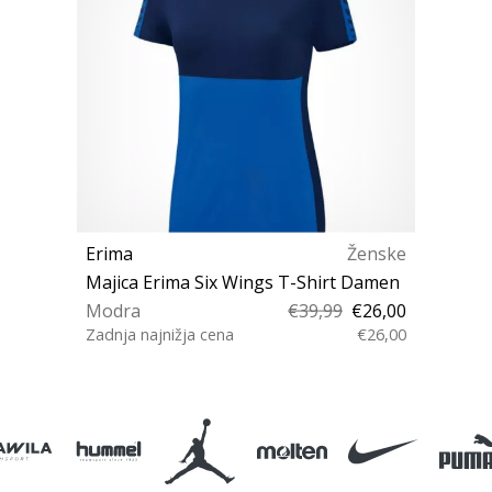
Erima
Ženske
Majica Erima Six Wings T-Shirt Damen
Modra
€39,99
€26,00
Zadnja najnižja cena
€26,00
38 XS S XL