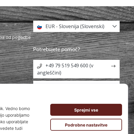
EUR - Slovenija (Slovenski)
topa od pogodbe
Potrebujete pomoč?
+49 79 519 549 600 (v
angleščini)
info@weplaybasketball.si