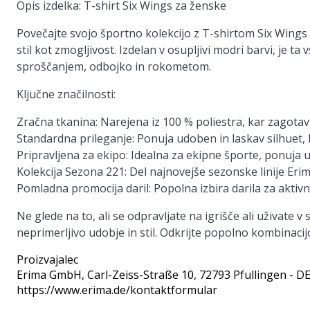
Opis izdelka: T-shirt Six Wings za ženske
Povečajte svojo športno kolekcijo z T-shirtom Six Wings
stil kot zmogljivost. Izdelan v osupljivi modri barvi, je t
sproščanjem, odbojko in rokometom.
Ključne značilnosti:
Zračna tkanina:
Narejena iz 100 % poliestra, kar zagotavl
Standardna prileganje:
Ponuja udoben in laskav silhuet, ki
Pripravljena za ekipo:
Idealna za ekipne športe, ponuja u
Kolekcija Sezona 221:
Del najnovejše sezonske linije Erim
Pomladna promocija daril:
Popolna izbira darila za aktivn
Ne glede na to, ali se odpravljate na igrišče ali uživate
neprimerljivo udobje in stil. Odkrijte popolno kombinaci
Proizvajalec
Erima GmbH
, Carl-Zeiss-Straße 10, 72793 Pfullingen - D
https://www.erima.de/kontaktformular