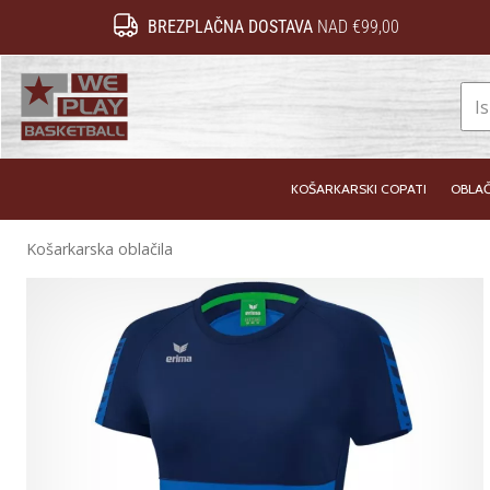
BREZPLAČNA DOSTAVA
NAD €99,00
WePlayBasketball.si
KOŠARKARSKI COPATI
OBLAČ
Košarkarska oblačila