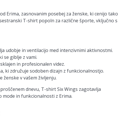
 od Erima, zasnovanim posebej za ženske, ki cenijo tako
a vsestranski T-shirt popoln za različne športe, vključno s
ja udobje in ventilacijo med intenzivnimi aktivnostmi.
 se giblje z vami.
sklajen in profesionalen videz.
a, ki združuje sodoben dizajn z funkcionalnostjo.
e ženske v vašem življenju.
 v sproščenem dnevu, T-shirt Six Wings zagotavlja
jo mode in funkcionalnosti z Erima.
E