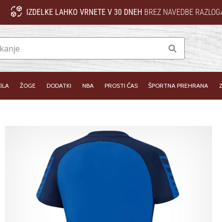
IZDELKE LAHKO VRNETE V 30 DNEH
BREZ NAVEDBE RAZLOG
Iskanje
ILA
ŽOGE
DODATKI
NBA
PROSTI ČAS
ŠPORTNA PREHRANA