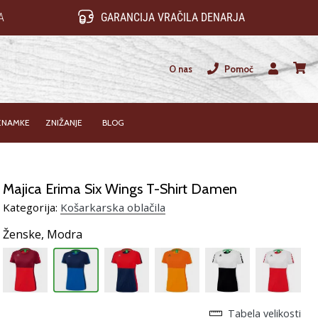
A
GARANCIJA VRAČILA DENARJA
O nas
Pomoč
Uporabnik
košari
ZNAMKE
ZNIŽANJE
BLOG
Majica Erima Six Wings T-Shirt Damen
Kategorija:
Košarkarska oblačila
Ženske,
Modra
Tabela velikosti