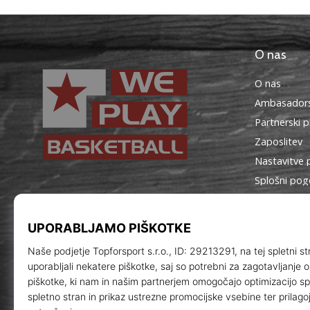
O nas
O nas
Ambasadors
Partnerski 
Zaposlitev
Nastavitve 
Splošni pog
WePlayBasketball.si