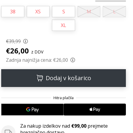
38
XS
S
M
L
XL
€39,99
€26,00
z DDV
Zadnja najnižja cena:
€26,00
Dodaj v košarico
Za nakup izdelkov nad
€99,00
prejmete
brezplačno dostavo