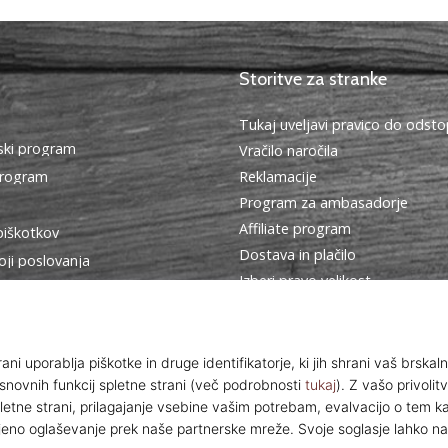
Storitve za stranke
Tukaj uveljavi pravico do ods
ki program
Vračilo naročila
program
Reklamacije
Program za ambasadorje
Affiliate program
piškotkov
Dostava in plačilo
oji poslovanja
Izberi pravo velikost
Kontakt
Pogosto zastavljena vprašanja
Politika zasebnosti
© 2010 – 2026
WePlayBasketball.si