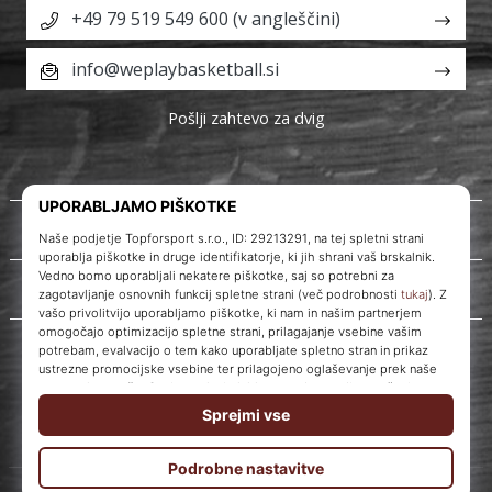
+49 79 519 549 600 (v angleščini)
info@weplaybasketball.si
Pošlji zahtevo za dvig
O nas
Storitve za stranke
WePlayBasketball.si