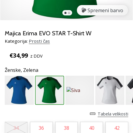
smo
mi?
Spremeni barvo
Pridruži
se
nam
Majica Erima EVO STAR T-Shirt W
kot
Kategorija:
Prosti čas
brend
ambasador/ka.
€34,99
z DDV
Ženske,
Zelena
Prikaži
vse
članke
Tabela velikosti
34
36
38
40
42