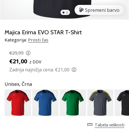
smo
mi?
Spremeni barvo
Pridruži
se
nam
Majica Erima EVO STAR T-Shirt
kot
Kategorija:
Prosti čas
brend
ambasador/ka.
€29,99
€21,00
z DDV
Zadnja najnižja cena:
€21,00
Prikaži
vse
Unisex,
Črna
članke
Tabela velikosti