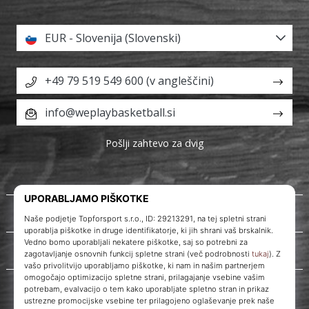
EUR - Slovenija (Slovenski)
+49 79 519 549 600 (v angleščini)
info@weplaybasketball.si
Pošlji zahtevo za dvig
O nas
Storitve za stranke