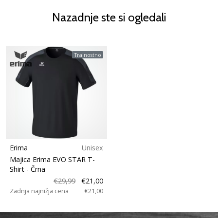
Nazadnje ste si ogledali
Trajnostno
Erima
Unisex
Majica Erima EVO STAR T-
Shirt
- Črna
€29,99
€21,00
Zadnja najnižja cena
€21,00