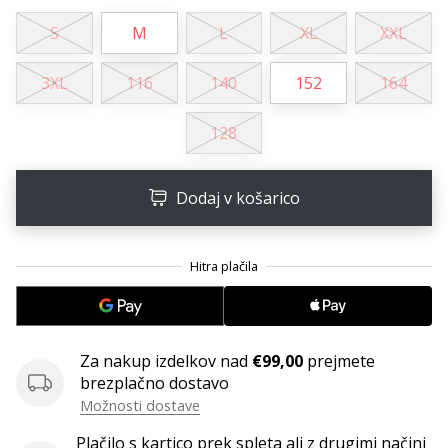
S
M
L
XL
XXL
3XL
116
140
152
164
128
Dodaj v košarico
Za nakup izdelkov nad
€99,00
prejmete
brezplačno dostavo
Možnosti dostave
Plačilo s kartico prek spleta ali z drugimi načini