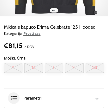
smo
mi?
Pridruži
se
nam
Mikica s kapuco Erima Celebrate 125 Hooded
kot
Kategorija:
Prosti čas
brend
ambasador/ka.
€81,15
z DDV
Moški,
Črna
Prikaži
vse
S
M
L
XL
2XL
članke
Parametri