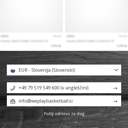
EUR - Slovenija (Slovenski)
+49 79 519 549 600 (v angleščini)
info@weplaybasketball.si
Pošlji zahtevo za dvig