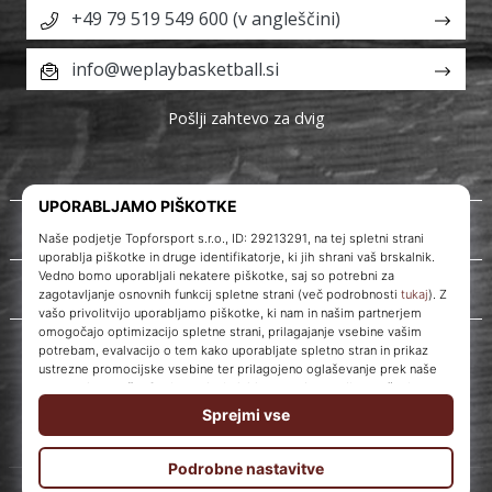
+49 79 519 549 600 (v angleščini)
info@weplaybasketball.si
Pošlji zahtevo za dvig
O nas
Storitve za stranke
WePlayBasketball.si