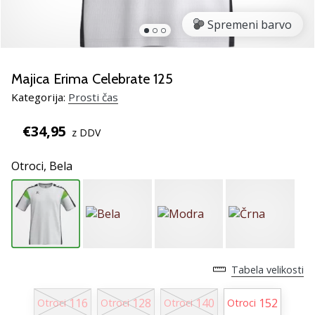
smo
mi?
Spremeni barvo
Pridruži
se
nam
Majica Erima Celebrate 125
kot
Kategorija:
Prosti čas
brend
ambasador/ka.
€34,95
z DDV
Otroci,
Bela
Prikaži
vse
članke
Tabela velikosti
116
128
140
152
Otroci
Otroci
Otroci
Otroci