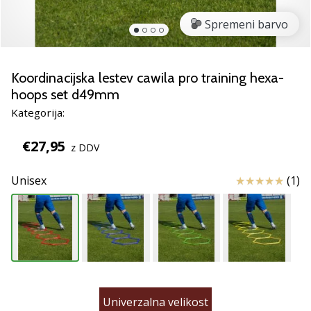
smo
mi?
Spremeni barvo
Pridruži
se
nam
Koordinacijska lestev cawila pro training hexa-
kot
hoops set d49mm
brend
Kategorija:
ambasador/ka.
€27,95
z DDV
Prikaži
Ocena izdelka
Unisex
(1)
vse
članke
Univerzalna velikost