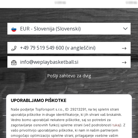
EUR - Slovenija (Slovenski)
+49 79 519 549 600 (v angleščini)
info@weplaybasketball.si
Pošlji zahtevo za dvig
O nas
Storitve za stranke