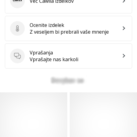
Več Cawila izdelkov
Cawila
Ocenite izdelek
Ocenite izdelek
Z veseljem bi prebrali vaše mnenje
Vprašanja
Vprašanja
Vprašajte nas karkoli