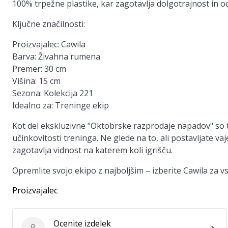
100% trpežne plastike, kar zagotavlja dolgotrajnost in o
Ključne značilnosti:
Proizvajalec:
Cawila
Barva:
Živahna rumena
Premer:
30 cm
Višina:
15 cm
Sezona:
Kolekcija 221
Idealno za:
Treninge ekip
Kot del ekskluzivne "Oktobrske razprodaje napadov" so ti
učinkovitosti treninga. Ne glede na to, ali postavljate va
zagotavlja vidnost na katerem koli igrišču.
Opremlite svojo ekipo z najboljšim – izberite Cawila za 
Proizvajalec
Ocenite izdelek