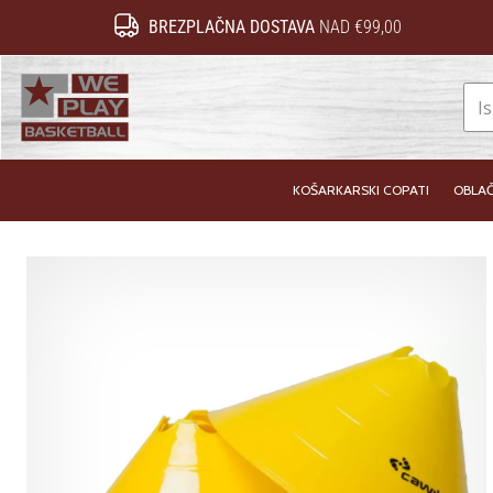
BREZPLAČNA DOSTAVA
NAD €99,00
WePlayBasketball.si
KOŠARKARSKI COPATI
OBLAČ