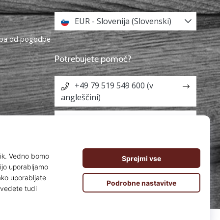
EUR - Slovenija (Slovenski)
topa od pogodbe
Potrebujete pomoč?
+49 79 519 549 600 (v
angleščini)
info@weplaybasketball.si