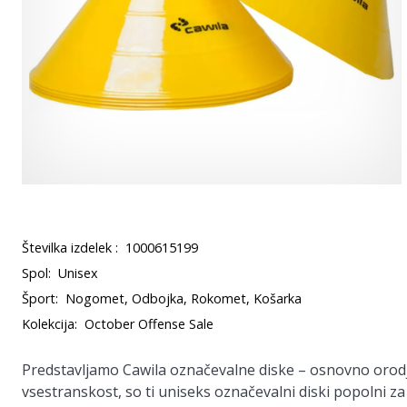
Številka izdelek :
1000615199
Spol:
Unisex
Šport:
Nogomet, Odbojka, Rokomet, Košarka
Kolekcija:
October Offense Sale
Predstavljamo
Cawila označevalne diske
– osnovno orodj
vsestranskost, so ti uniseks označevalni diski popolni z