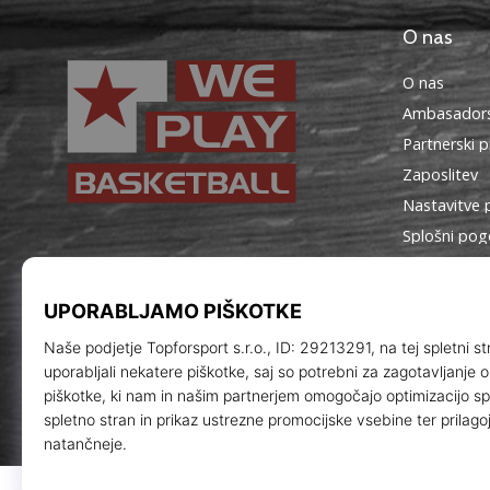
O nas
O nas
Ambasadors
Partnerski 
Zaposlitev
Nastavitve 
Splošni pog
WePlayBasketball.si