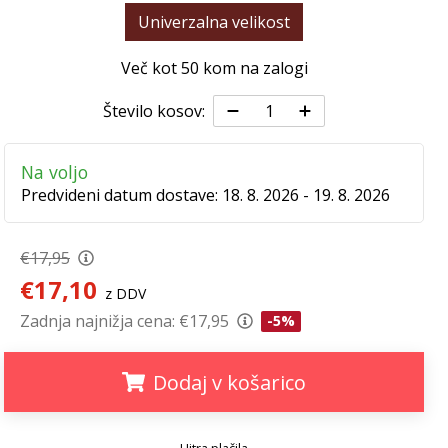
Univerzalna velikost
Več kot 50 kom na zalogi
Število kosov:
Na voljo
Predvideni datum dostave:
18. 8. 2026 - 19. 8. 2026
€17,95
€17,10
z DDV
Zadnja najnižja cena:
€17,95
-5%
Dodaj v košarico
.
.
.