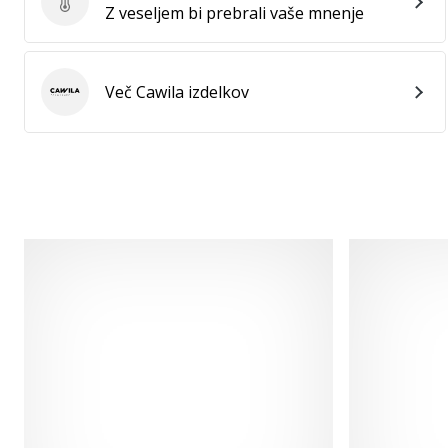
Ocenite izdelek
Z veseljem bi prebrali vaše mnenje
Več Cawila izdelkov
Cawila