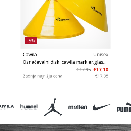
-5%
Cawila
Unisex
Označevalni diski cawila markier.glassn l 10er d30cm 15cm
€17,95
€17,10
Zadnja najnižja cena
€17,95
Univerzalna velikost