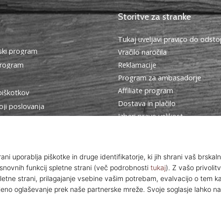
Storitve za stranke
Tukaj uveljavi pravico do ods
ki program
Vračilo naročila
program
Reklamacije
Program za ambasadorje
Affiliate program
piškotkov
Dostava in plačilo
oji poslovanja
Izberi pravo velikost
Kontakt
Pogosto zastavljena vprašanja
Politika zasebnosti
© 2010 – 2026
WePlayBasketball.si