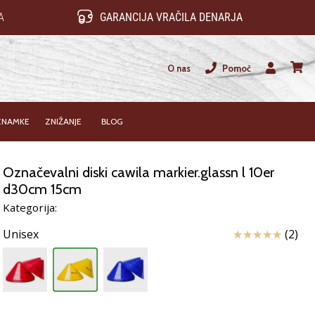
A
GARANCIJA VRAČILA DENARJA
O nas
Pomoč
Uporabnik
košari
ZNAMKE
ZNIŽANJE
BLOG
Označevalni diski cawila markier.glassn l 10er
d30cm 15cm
Kategorija:
Ocena izdelka
Unisex
(2)