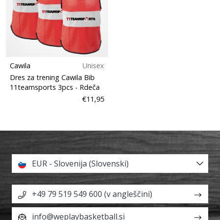
Cawila
Unisex
Dres za trening Cawila Bib
11teamsports 3pcs
- Rdeča
€11,95
EUR - Slovenija (Slovenski)
+49 79 519 549 600 (v angleščini)
info@weplaybasketball.si