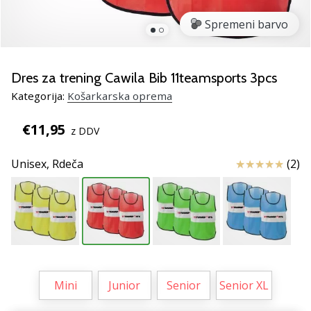
smo
mi?
Spremeni barvo
Pridruži
se
nam
Dres za trening Cawila Bib 11teamsports 3pcs
kot
Kategorija:
Košarkarska oprema
brend
ambasador/ka.
€11,95
z DDV
Ocena izdelka
Unisex,
Rdeča
(2)
Prikaži
vse
članke
Mini
Junior
Senior
Senior XL