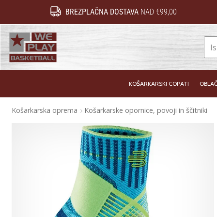
BREZPLAČNA DOSTAVA
NAD €99,00
WePlayBasketball.si
KOŠARKARSKI COPATI
OBLAČ
Košarkarska oprema
Košarkarske opornice, povoji in ščitniki