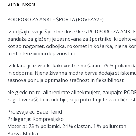
Barva:
Modra
PODPORO ZA ANKLE ŠPORTA (POVEZAVE)
Izboljšajte svoje športne dosežke s PODPORO ZA ANKLE
bandaža za gleženj je zasnovana za športnike, ki zahteva
kot so nogomet, odbojka, rokomet in košarka, njena kom
med intenzivnimi dejavnostmi.
Izdelana je iz visokokakovostne mešanice 75 % poliamida
in odporna. Njena živahna modra barva dodaja stilskem
zasnova ponuja optimalno zračnost in fleksibilnost.
Ne glede na to, ali trenirate ali tekmujete, zaupajte 
zagotovi zaščito in udobje, ki ju potrebujete za odličnost
Proizvajalec:
Bauerfeind
Prileganje:
Kompresijsko
Material:
75 % poliamid, 24 % elastan, 1 % poliuretan
Barva:
Modra