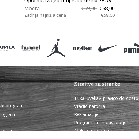
Opornica za gleženj Bauerfeind SPORTS ANKLE SUPPORT (LINKS)
Modra
€69,00
€58,00
Zadnja najnižja cena
€58,00
XL
Storitve za stranke
Tukaj uveljavi pravico do ods
ki program
Vračilo naročila
program
Reklamacije
Program za ambasadorje
Affiliate program
piškotkov
Dostava in plačilo