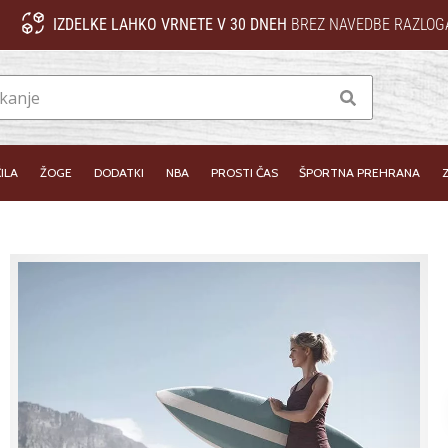
IZDELKE LAHKO VRNETE V 30 DNEH
BREZ NAVEDBE RAZLOG
Iskanje
ILA
ŽOGE
DODATKI
NBA
PROSTI ČAS
ŠPORTNA PREHRANA