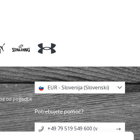
EUR - Slovenija (Slovenski)
topa od pogodbe
Potrebujete pomoč?
+49 79 519 549 600 (v
angleščini)