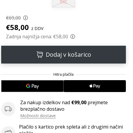
XXL
€69,00
€58,00
z DDV
Zadnja najnižja cena:
€58,00
Dodaj v košarico
Za nakup izdelkov nad
€99,00
prejmete
brezplačno dostavo
Možnosti dostave
Plačilo s kartico prek spleta ali z drugimi načini