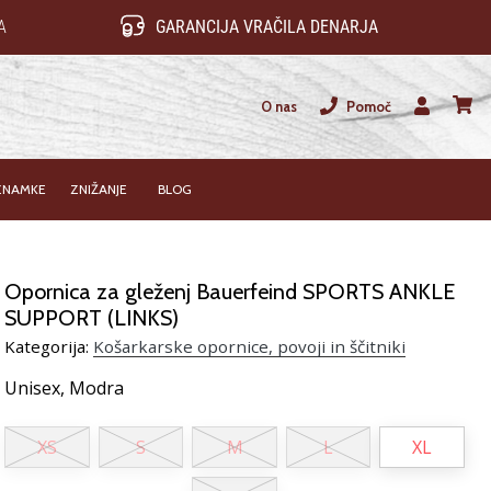
A
GARANCIJA VRAČILA DENARJA
O nas
Pomoč
Uporabnik
košari
ZNAMKE
ZNIŽANJE
BLOG
Opornica za gleženj Bauerfeind SPORTS ANKLE
SUPPORT (LINKS)
Kategorija:
Košarkarske opornice, povoji in ščitniki
Unisex,
Modra
XS
S
M
L
XL