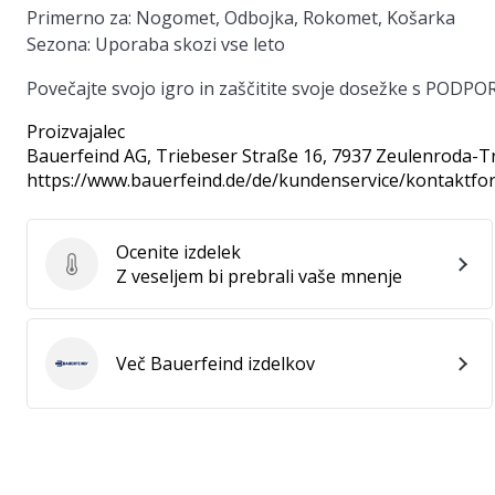
Primerno za:
Nogomet, Odbojka, Rokomet, Košarka
Sezona:
Uporaba skozi vse leto
Povečajte svojo igro in zaščitite svoje dosežke s PO
Proizvajalec
Bauerfeind AG
, Triebeser Straße 16, 7937 Zeulenroda-T
https://www.bauerfeind.de/de/kundenservice/kontaktfo
Ocenite izdelek
Ocenite izdelek
Z veseljem bi prebrali vaše mnenje
Več Bauerfeind izdelkov
Bauerfeind