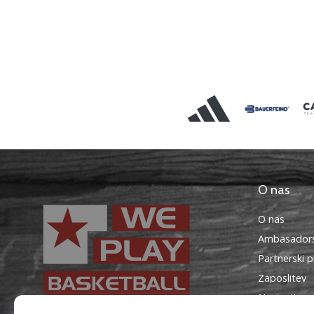
O nas
O nas
Ambasadors
Partnerski 
Zaposlitev
Nastavitve 