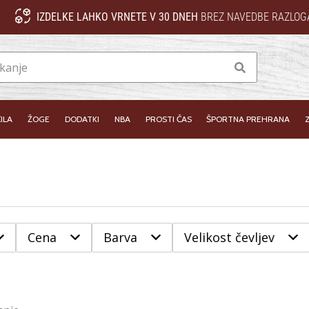
IZDELKE LAHKO VRNETE V 30 DNEH
BREZ NAVEDBE RAZLOG
Iskanje
ILA
ŽOGE
DODATKI
NBA
PROSTI ČAS
ŠPORTNA PREHRANA
Cena
Barva
Velikost čevljev