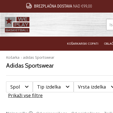
BREZPLAČNA DOSTAVA
NAD €99,00
WePlayBasketball.si
KOŠARKARSKI COPATI
OBLAČ
Košarka
adidas Sportswear
Adidas Sportswear
Spol
Tip izdelka
Vrsta izdelka
Prikaži vse filtre