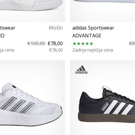
rtswear
Moški
adidas Sportswear
ID
ADVANTAGE
€100,00
€78,00
€8
ja cena
€78,00
Zadnja najnižja cena
46⅔
35½ 36 36⅔ 38⅔ 40 40⅔ 4