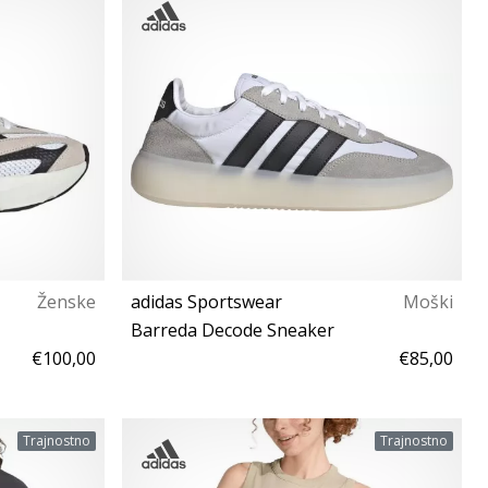
cm) L (159-164 cm) XL (165-176 cm)
Ženske
adidas Sportswear
Moški
Barreda Decode Sneaker
€100,00
€85,00
36⅔ 39⅓ 40
Trajnostno
Trajnostno