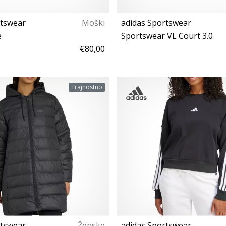
rtswear
Moški
adidas Sportswear
e
Sportswear VL Court 3.0
€80,00
43⅓
39⅓ 40 40⅔ 42 43⅓ 
Trajnostno
rtswear
Ženske
adidas Sportswear