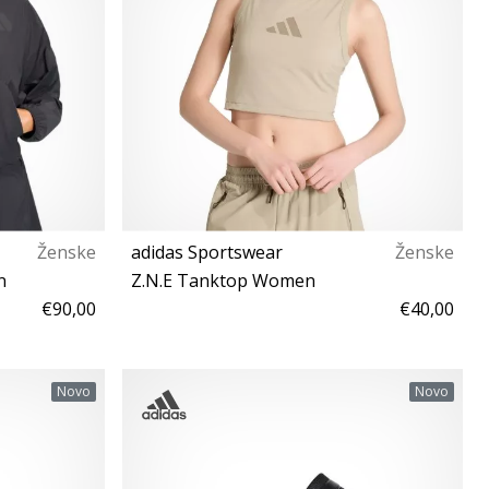
Ženske
adidas Sportswear
Ženske
n
Z.N.E Tanktop Women
€90,00
€40,00
L XL
Novo
Novo