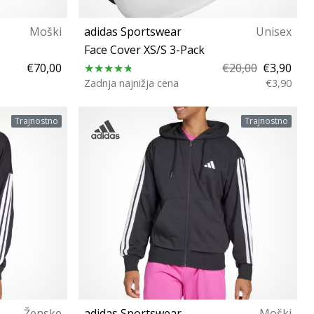
Moški
adidas Sportswear
Unisex
Face Cover XS/S 3-Pack
€70,00
€20,00
€3,90
Zadnja najnižja cena
€3,90
44⅔
Univerzalna velikost
Trajnostno
Trajnostno
Ženske
adidas Sportswear
Moški