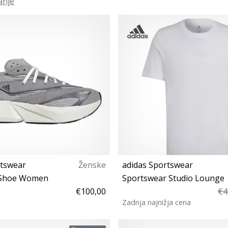
anje
rtswear
Ženske
adidas Sportswear
 Shoe Women
Sportswear Studio Lounge
€100,00
€4
Zadnja najnižja cena
 36⅔ 37⅓ 38 39⅓ 40
M L XL