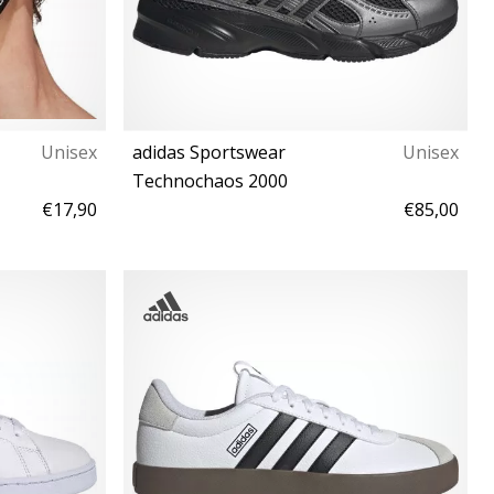
Unisex
adidas Sportswear
Unisex
Technochaos 2000
€17,90
€85,00
t
39⅓ 40 44⅔