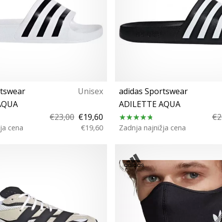
rtswear
Unisex
adidas Sportswear
AQUA
ADILETTE AQUA
€23,00
€19,60
€2
ja cena
€19,60
Zadnja najnižja cena
⅔ 38 40⅔ 42 43⅓ 44⅔
36⅔ 38 39⅓ 40⅔ 42 43⅓