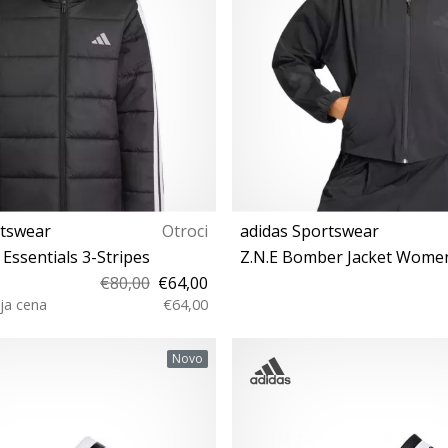
rtswear
Otroci
adidas Sportswear
Essentials 3-Stripes
Z.N.E Bomber Jacket Wome
€80,00
€64,00
ja cena
€64,00
128
XS S M L XL
Novo