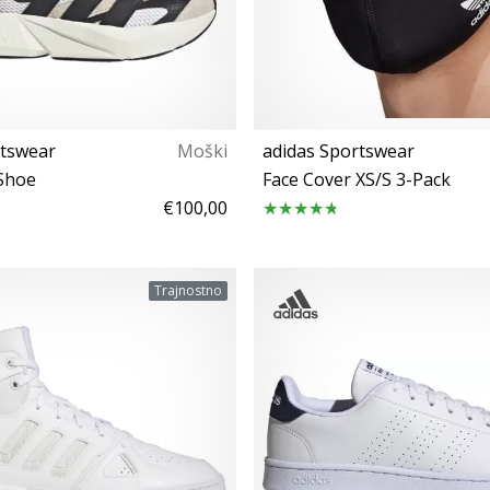
rtswear
Moški
adidas Sportswear
 Shoe
Face Cover XS/S 3-Pack
€100,00
40 46 46⅔
Univerzalna velikos
Trajnostno