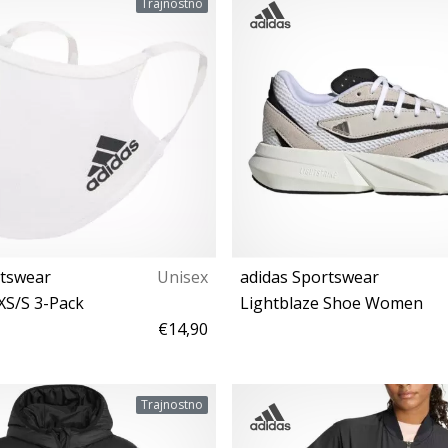
Trajnostno
rtswear
Unisex
adidas Sportswear
XS/S 3-Pack
Lightblaze Shoe Women
€14,90
Univerzalna velikost
36 37⅓
Trajnostno