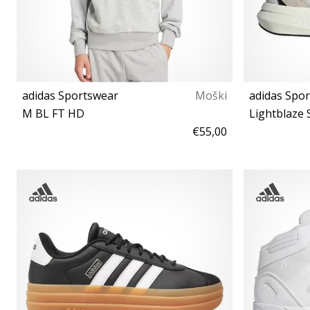
adidas Sportswear
Moški
adidas Spo
M BL FT HD
Lightblaze
€55,00
S M L XL XXL