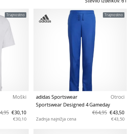
Število izdelkov: 61
Trajnostno
Trajnostno
Moški
adidas Sportswear
Otroci
Sportswear Designed 4 Gameday
4,95
€30,10
€64,95
€43,50
€30,10
Zadnja najnižja cena
€43,50
XS (123-128 cm) S (135-140 cm) M (147-152