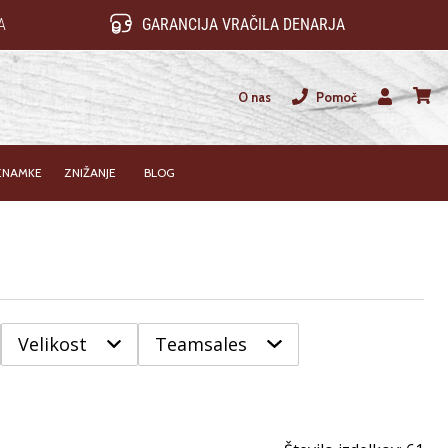
A
GARANCIJA VRAČILA DENARJA
O nas
Pomoč
Uporabnik
košari
ZNAMKE
ZNIŽANJE
BLOG
Velikost
Teamsales