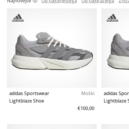
Najnovejše
Od najcenejšega
Od najdražjega
Zniž
adidas Sportswear
Moški
adidas Spo
Lightblaze Shoe
Lightblaze
€100,00
41⅓
36