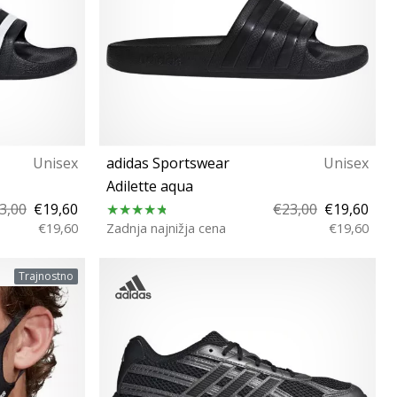
Unisex
adidas Sportswear
Unisex
Adilette aqua
3,00
€19,60
€23,00
€19,60
€19,60
Zadnja najnižja cena
€19,60
 44⅔ 46
36⅔ 38 39⅓ 40⅔ 43⅓ 46
Trajnostno