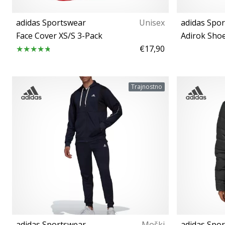
adidas Sportswear
Unisex
adidas Spo
Face Cover XS/S 3-Pack
Adirok Sho
€17,90
Univerzalna velikost
Trajnostno
adidas Sportswear
Moški
adidas Spo