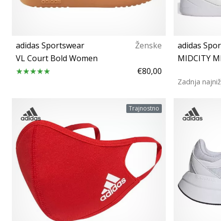
adidas Sportswear
Ženske
adidas Spo
VL Court Bold Women
MIDCITY M
€80,00
Zadnja najniž
36⅔
Trajnostno