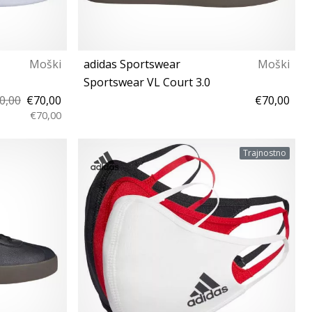
Moški
adidas Sportswear
Moški
Sportswear VL Court 3.0
0,00
€70,00
€70,00
€70,00
4⅔ 46⅔ 48
39⅓ 40 40⅔ 41⅓ 42 42⅔ 43⅓ 44 44⅔ 45⅓
Trajnostno
46 46⅔ 47⅓