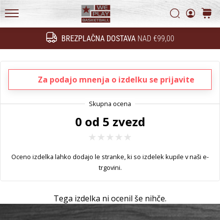
Začnite
Politika zasebnosti
Iskanje
košari
služiti.
Pridružite
WePlayBasketball.si
se
BREZPLAČNA DOSTAVA
NAD €99,00
Iskanje
našemu…
Za podajo mnenja o izdelku se prijavite
24. 6. 2022
•
2 min. branja
0 od 5 zvezd
Postani
ambasador/ka
naše
košarkaške
Oceno izdelka lahko dodajo le stranke, ki so izdelek kupile v naši e-
znamke
trgovini.
Si
košarkaški/a
Tega izdelka ni ocenil še nihče.
navdušenec/ka,
kot