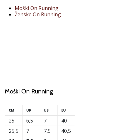
smo
Moški On Running
mi?
Ženske On Running
Pridruži
se
nam
kot
brend
ambasador/ka.
Prikaži
vse
Moški On Running
članke
CM
UK
US
EU
25
6,5
7
40
25,5
7
7,5
40,5