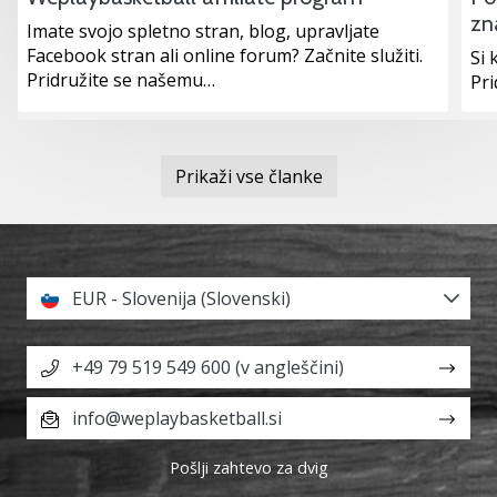
zn
Imate svojo spletno stran, blog, upravljate
Facebook stran ali online forum? Začnite služiti.
Si 
Pridružite se našemu…
Pr
Prikaži vse članke
EUR - Slovenija (Slovenski)
+49 79 519 549 600 (v angleščini)
info@weplaybasketball.si
Pošlji zahtevo za dvig