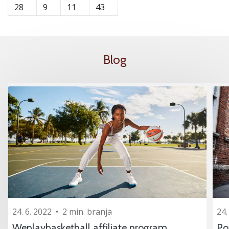
28
9
11
43
Blog
24. 6. 2022
•
2 min. branja
24.
Weplaybasketball affiliate program
Po