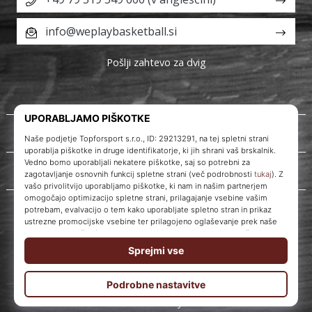
info@weplaybasketball.si
Pošlji zahtevo za dvig
O nas
Storitve za stranke
WePlayBasketball.si
© 2010 – 2026
WePlayBasketball.si