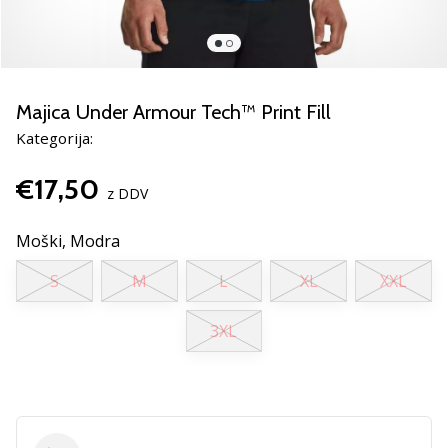
smo
mi?
Pridruži
se
nam
Majica Under Armour Tech™ Print Fill
kot
Kategorija:
brend
ambasador/ka.
€17,50
z DDV
Moški,
Modra
Prikaži
vse
S
M
L
XL
XXL
članke
3XL