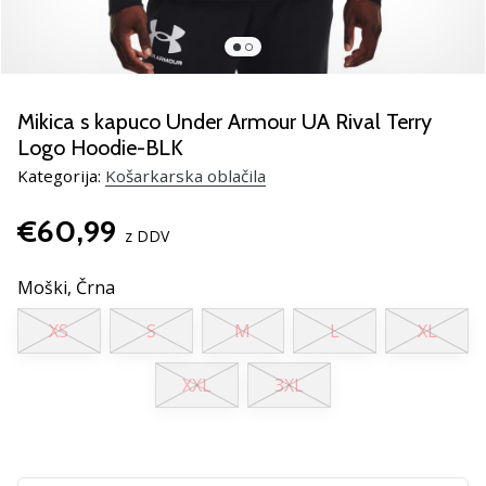
smo
mi?
Pridruži
se
nam
Mikica s kapuco Under Armour UA Rival Terry
kot
Logo Hoodie-BLK
brend
Kategorija:
Košarkarska oblačila
ambasador/ka.
€60,99
z DDV
Prikaži
Moški,
Črna
vse
članke
XS
S
M
L
XL
XXL
3XL