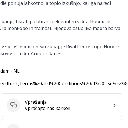
odie ponuja lahkotno, a toplo izkušnjo, kar ga naredi
ibanje, hkrati pa ohranja eleganten videz. Hoodie je
vlja mehkobo in trajnost. Njegova osupljiva modra barva
ate v sproščenem dnevu zunaj, je Rival Fleece Logo Hoodie
kakovost Under Armour danes.
rdam - NL
0feedback,Terms%20and%20Conditions%20of%20Use%E2%
Vprašanja
Vprašanja
Vprašajte nas karkoli