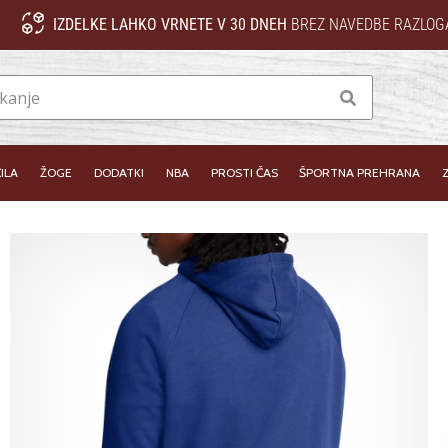
IZDELKE LAHKO VRNETE V 30 DNEH
BREZ NAVEDBE RAZLOG
Iskanje
ILA
ŽOGE
DODATKI
NBA
PROSTI ČAS
ŠPORTNA PREHRANA