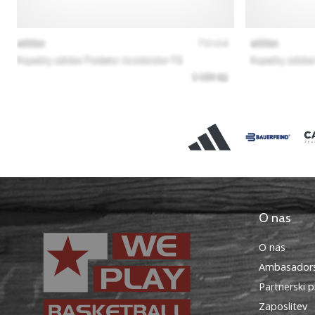
O nas
O nas
Ambasadors
Partnerski 
Zaposlitev