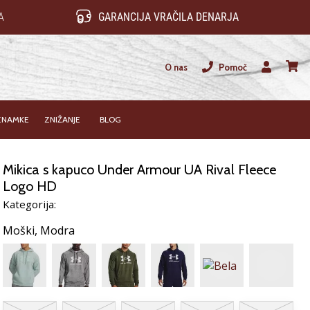
A
GARANCIJA VRAČILA DENARJA
O nas
Pomoč
Uporabnik
košari
ZNAMKE
ZNIŽANJE
BLOG
Mikica s kapuco Under Armour UA Rival Fleece
Logo HD
Kategorija:
Moški,
Modra