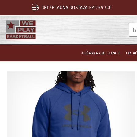
BREZPLAČNA DOSTAVA
NAD €99,00
WePlayBasketball.si
KOŠARKARSKI COPATI
OBLAČ