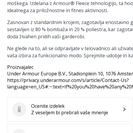
moškega. Izdelana z
Armour® Fleece tehnologijo
, ta ho
idealnega za priložnostne in fitnes aktivnosti.
Zasnovan z
standardnim krojem
, zagotavlja enostavno g
sestavljen iz
80 % bombaža in 20 % poliestra
, kar zagota
doda živahen pridih vaši garderobi.
Ne glede na to, ali se odpravljate v telovadnico ali uživ
vaša izbira za funkcionalno modo. Sprejmite udobje in 
Proizvajalec
Under Armour Europe B.V.
, Stadionplein 10, 1076 Amste
https://privacy.underarmour.com/s/article/Contact-Us?
language=en_US#:~:text=If%20you%20have%20any%2
Ocenite izdelek
Ocenite izdelek
Z veseljem bi prebrali vaše mnenje