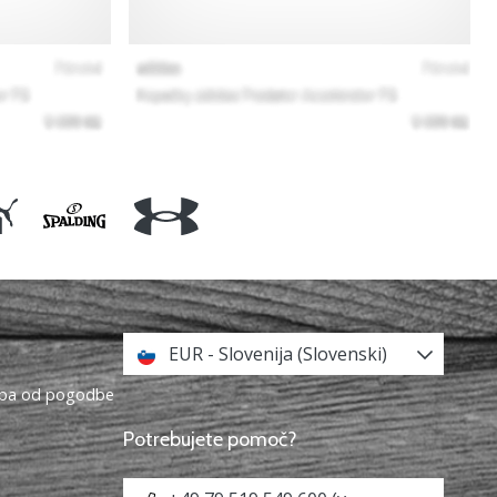
EUR - Slovenija (Slovenski)
topa od pogodbe
Potrebujete pomoč?