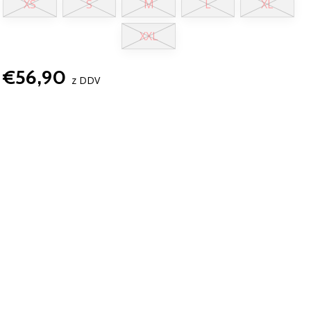
XS
S
M
L
XL
XXL
€56,90
z DDV