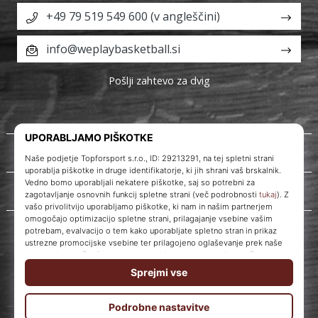
+49 79 519 549 600 (v angleščini)
info@weplaybasketball.si
Pošlji zahtevo za dvig
O nas
Storitve za stranke
WePlayBasketball.si