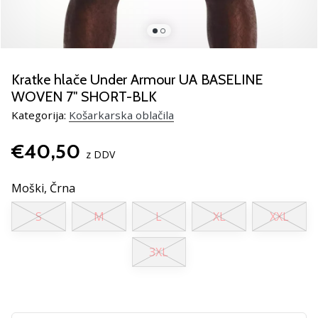
smo
mi?
Pridruži
se
nam
Kratke hlače Under Armour UA BASELINE
kot
WOVEN 7'' SHORT-BLK
brend
Kategorija:
Košarkarska oblačila
ambasador/ka.
€40,50
z DDV
Prikaži
Moški,
Črna
vse
članke
S
M
L
XL
XXL
3XL