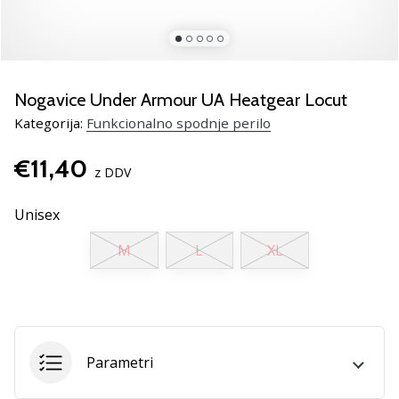
smo
mi?
Pridruži
se
nam
Nogavice Under Armour UA Heatgear Locut
kot
Kategorija:
Funkcionalno spodnje perilo
brend
ambasador/ka.
€11,40
z DDV
Unisex
Prikaži
vse
M
L
XL
članke
Parametri