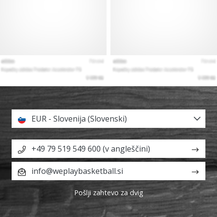
EUR - Slovenija (Slovenski)
+49 79 519 549 600 (v angleščini)
info@weplaybasketball.si
Pošlji zahtevo za dvig