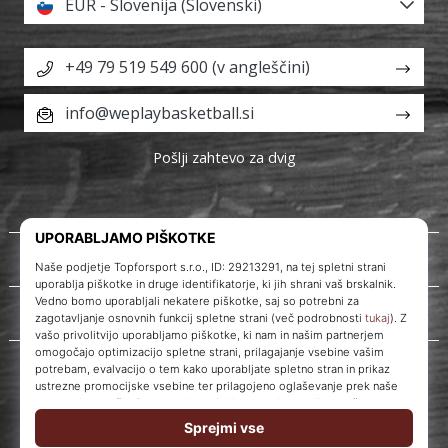
EUR - Slovenija (Slovenski)
+49 79 519 549 600 (v angleščini)
info@weplaybasketball.si
Pošlji zahtevo za dvig
O nas
Storitve za stranke