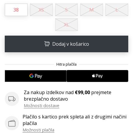
38
XS
S
M
L
XL
Dodaj v košarico
Za nakup izdelkov nad
€99,00
prejmete
brezplačno dostavo
Možnosti dostave
Plačilo s kartico prek spleta ali z drugimi načini
plačila
Možnosti plačila