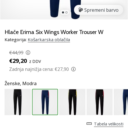
smo
mi?
Spremeni barvo
Pridruži
se
nam
Hlače Erima Six Wings Worker Trouser W
kot
Kategorija:
Košarkarska oblačila
brend
ambasador/ka.
€44,99
€29,20
z DDV
Zadnja najnižja cena:
€27,90
Prikaži
vse
Ženske,
Modra
članke
Tabela velikosti