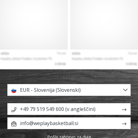
EUR - Slovenija (Slovenski)
+49 79 519 549 600 (v angleščini)
info@weplaybasketball.si
Pošlji zahtevo za dvig