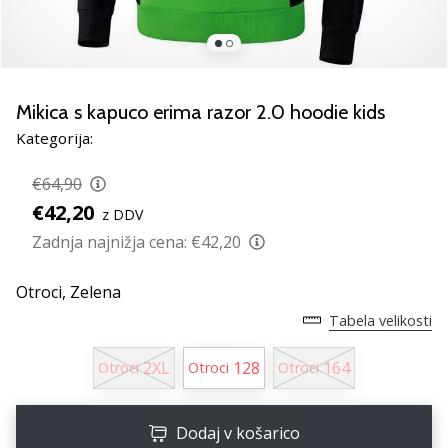
smo
mi?
Pridruži
se
nam
Mikica s kapuco erima razor 2.0 hoodie kids
kot
Kategorija:
brend
ambasador/ka.
€64,90
€42,20
z DDV
Zadnja najnižja cena:
€42,20
Prikaži
vse
Otroci,
Zelena
članke
Tabela velikosti
2XL
128
164
Otroci
Otroci
Otroci
Dodaj v košarico