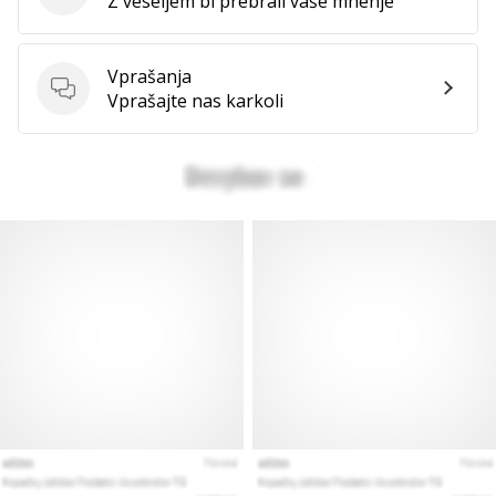
Z veseljem bi prebrali vaše mnenje
Vprašanja
Vprašanja
Vprašajte nas karkoli