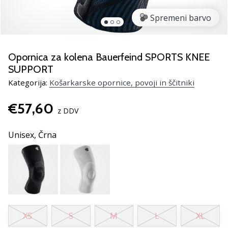
smo
mi?
Spremeni barvo
Pridruži
se
nam
Opornica za kolena Bauerfeind SPORTS KNEE
kot
SUPPORT
brend
Kategorija:
Košarkarske opornice, povoji in ščitniki
ambasador/ka.
€57,60
z DDV
Prikaži
Unisex,
Črna
vse
članke
XS
S
M
L
XL