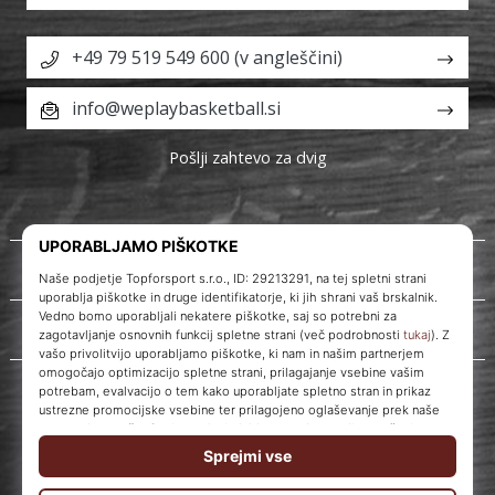
+49 79 519 549 600 (v angleščini)
info@weplaybasketball.si
Pošlji zahtevo za dvig
O nas
Storitve za stranke
WePlayBasketball.si