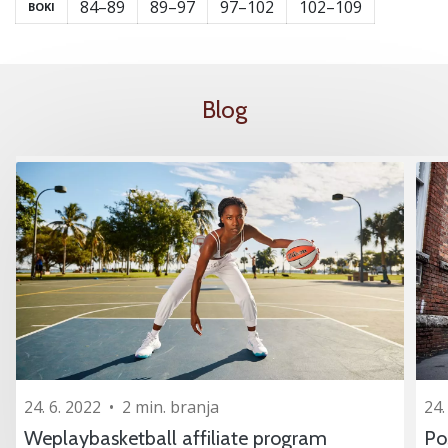
84–89
89–97
97–102
102–109
BOKI
Blog
24. 6. 2022
•
2 min. branja
24.
Weplaybasketball affiliate program
Po