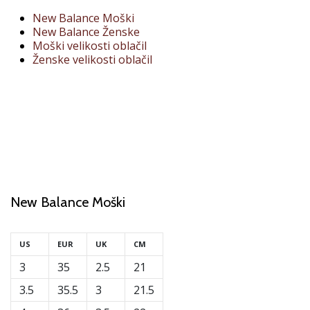
smo
New Balance Moški
mi?
New Balance Ženske
Pridruži
Moški velikosti oblačil
se
Ženske velikosti oblačil
nam
kot
brend
ambasador/ka.
Prikaži
vse
New Balance Moški
članke
US
EUR
UK
CM
3
35
2.5
21
3.5
35.5
3
21.5