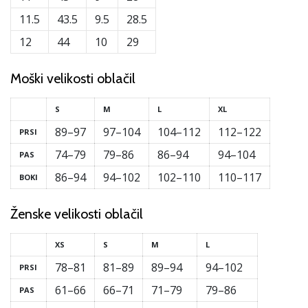
11.5
43.5
9.5
28.5
12
44
10
29
Moški velikosti oblačil
S
M
L
XL
89–97
97–104
104–112
112–122
PRSI
74–79
79–86
86–94
94–104
PAS
86–94
94–102
102–110
110–117
BOKI
Ženske velikosti oblačil
XS
S
M
L
78–81
81–89
89–94
94–102
PRSI
61–66
66–71
71–79
79–86
PAS