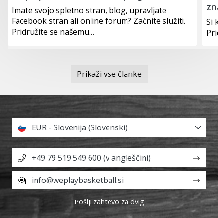
zn
Imate svojo spletno stran, blog, upravljate
Facebook stran ali online forum? Začnite služiti.
Si 
Pridružite se našemu…
Pr
Prikaži vse članke
EUR - Slovenija (Slovenski)
+49 79 519 549 600 (v angleščini)
info@weplaybasketball.si
Pošlji zahtevo za dvig