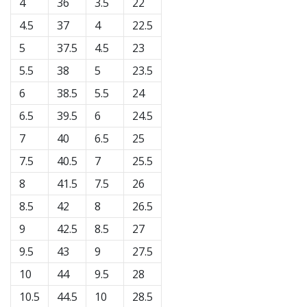
4
36
3.5
22
4.5
37
4
22.5
5
37.5
4.5
23
5.5
38
5
23.5
6
38.5
5.5
24
6.5
39.5
6
24.5
7
40
6.5
25
7.5
40.5
7
25.5
8
41.5
7.5
26
8.5
42
8
26.5
9
42.5
8.5
27
9.5
43
9
27.5
10
44
9.5
28
10.5
44.5
10
28.5