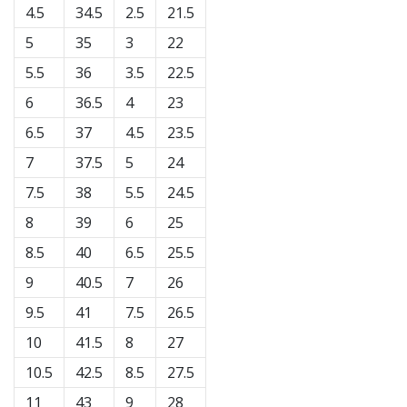
4.5
34.5
2.5
21.5
5
35
3
22
5.5
36
3.5
22.5
6
36.5
4
23
6.5
37
4.5
23.5
7
37.5
5
24
7.5
38
5.5
24.5
8
39
6
25
8.5
40
6.5
25.5
9
40.5
7
26
9.5
41
7.5
26.5
10
41.5
8
27
10.5
42.5
8.5
27.5
11
43
9
28