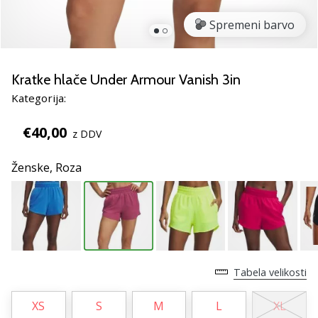
smo
mi?
Spremeni barvo
Pridruži
se
nam
Kratke hlače Under Armour Vanish 3in
kot
Kategorija:
brend
ambasador/ka.
€40,00
z DDV
Ženske,
Roza
Prikaži
vse
članke
Tabela velikosti
XS
S
M
L
XL