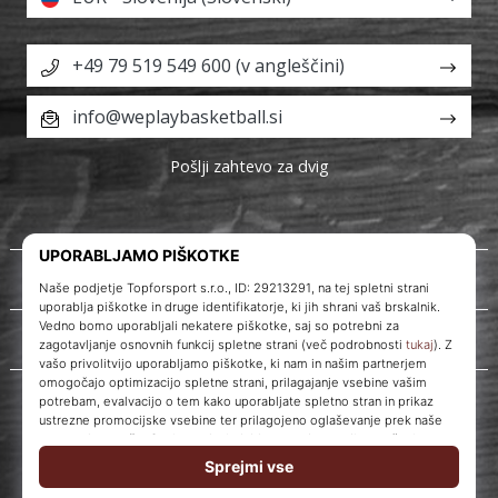
+49 79 519 549 600 (v angleščini)
info@weplaybasketball.si
Pošlji zahtevo za dvig
O nas
Storitve za stranke