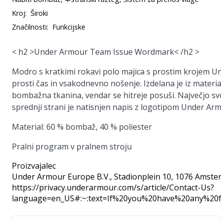
Kroj:
Široki
Značilnosti:
Funkcijske
< h2 >Under Armour Team Issue Wordmark< /h2 >
Modro s kratkimi rokavi polo majica s prostim krojem
Un
prosti čas in vsakodnevno nošenje. Izdelana je iz materi
bombažna tkanina, vendar se hitreje posuši. Največjo sv
sprednji strani je natisnjen napis z logotipom Under Ar
Material:
60 % bombaž, 40 % poliester
Pralni program v pralnem stroju
Proizvajalec
Under Armour Europe B.V.
, Stadionplein 10, 1076 Amste
https://privacy.underarmour.com/s/article/Contact-Us?
language=en_US#:~:text=If%20you%20have%20any%2