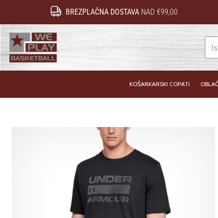
BREZPLAČNA DOSTAVA
NAD €99,00
WePlayBasketball.si
KOŠARKARSKI COPATI
OBLAČ