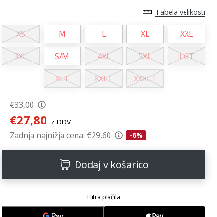
Tabela velikosti
XS
M
L
XL
XXL
3XL
S/M
4XL
5XL
LGT
XLT
XXLT
XXXLT
€33,00
€27,80
z DDV
Zadnja najnižja cena:
€29,60
-6%
Dodaj v košarico