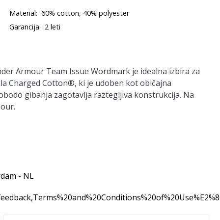
Material:
60% cotton, 40% polyester
Garancija:
2 leti
der Armour Team Issue Wordmark
je idealna izbira za
ala
Charged Cotton®
, ki je udoben kot običajna
obodo gibanja zagotavlja raztegljiva konstrukcija. Na
mour.
rdam - NL
0feedback,Terms%20and%20Conditions%20of%20Use%E2%