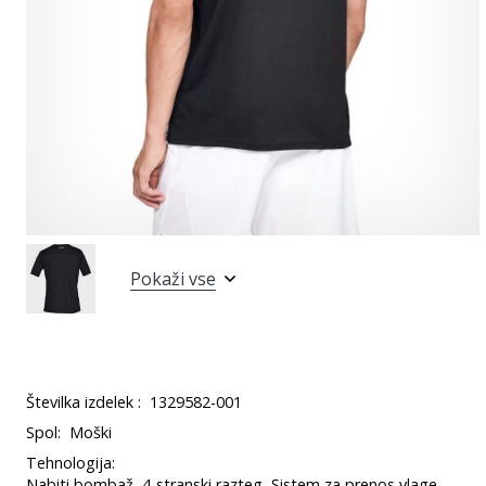
Pokaži vse
Številka izdelek :
1329582-001
Spol:
Moški
Tehnologija:
Nabiti bombaž, 4-stranski razteg, Sistem za prenos vlage