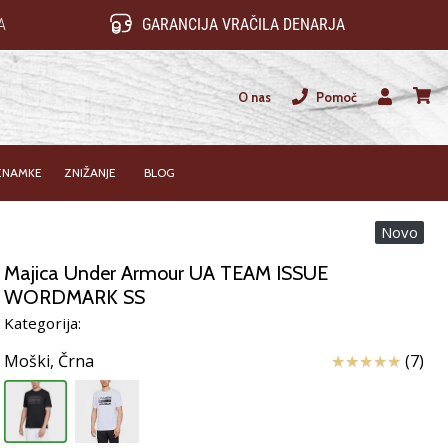
A
GARANCIJA VRAČILA DENARJA
O nas
Pomoč
Uporabnik
košari
ZNAMKE
ZNIŽANJE
BLOG
Novo
Majica Under Armour UA TEAM ISSUE
WORDMARK SS
Kategorija:
Ocena izdelka
Moški,
Črna
(7)