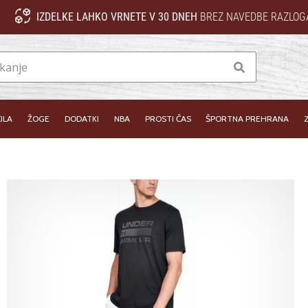
IZDELKE LAHKO VRNETE V 30 DNEH
BREZ NAVEDBE RAZLOG
Iskanje
ILA
ŽOGE
DODATKI
NBA
PROSTI ČAS
ŠPORTNA PREHRANA