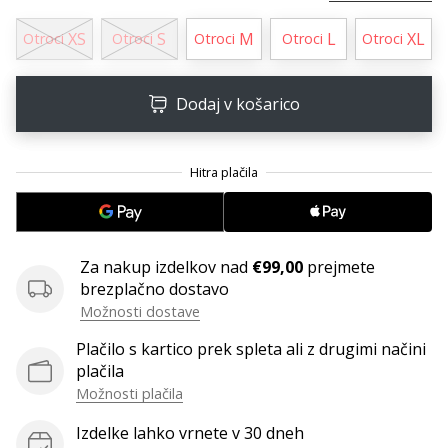
XS
S
M
L
XL
Otroci
Otroci
Otroci
Otroci
Otroci
Dodaj v košarico
Za nakup izdelkov nad
€99,00
prejmete
brezplačno dostavo
Možnosti dostave
Plačilo s kartico prek spleta ali z drugimi načini
plačila
Možnosti plačila
Izdelke lahko vrnete v 30 dneh