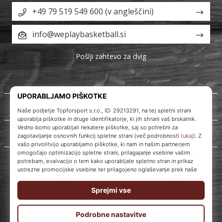
+49 79 519 549 600 (v angleščini)
info@weplaybasketball.si
Pošlji zahtevo za dvig
O nas
Storitve za stranke
WePlayBasketball.si