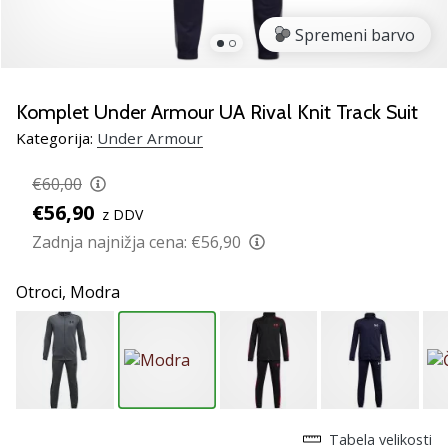
smo
mi?
Spremeni barvo
Pridruži
se
nam
Komplet Under Armour UA Rival Knit Track Suit
kot
Kategorija:
Under Armour
brend
ambasador/ka.
€60,00
€56,90
z DDV
Zadnja najnižja cena:
€56,90
Prikaži
vse
Otroci,
Modra
članke
Tabela velikosti